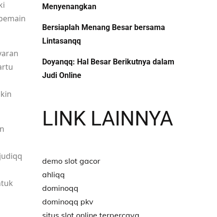
ki
Menyenangkan
 pemain
Bersiaplah Menang Besar bersama
Lintasanqq
yaran
Doyanqq: Hal Besar Berikutnya dalam
artu
Judi Online
kin
LINK LAINNYA
an
judiqq
demo slot gacor
ahliqq
ntuk
dominoqq
dominoqq pkv
situs slot online terpercaya