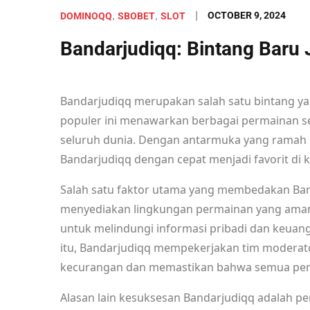
Posted
OCTOBER 9, 2024
DOMINOQQ
SBOBET
SLOT
on
Bandarjudiqq: Bintang Baru 
Bandarjudiqq merupakan salah satu bintang yan
populer ini menawarkan berbagai permainan se
seluruh dunia. Dengan antarmuka yang ramah
Bandarjudiqq dengan cepat menjadi favorit di k
Salah satu faktor utama yang membedakan Ban
menyediakan lingkungan permainan yang aman d
untuk melindungi informasi pribadi dan keuan
itu, Bandarjudiqq mempekerjakan tim moder
kecurangan dan memastikan bahwa semua pema
Alasan lain kesuksesan Bandarjudiqq adalah 