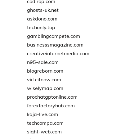
codirop.com
ghosts-uk.net
askdono.com
techonly.top
gamblingcompete.com
businesssmagazine.com
creativeinternetmedia.com
n95-sale.com
blogreborn.com
virtcitnow.com
wiselymap.com
prochatgptonline.com
forexfactoryhub.com
kaja-live.com
techcompa.com
sight-web.com