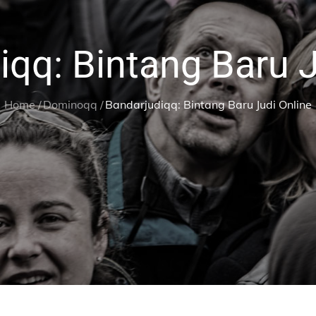
iqq: Bintang Baru J
Home
Dominoqq
Bandarjudiqq: Bintang Baru Judi Online