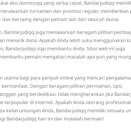
yukai aksi dominoqq yang serba cepat, Bandarjudiqq memili
ga menawarkan turnamen dan promosi reguler, memberikan
an bersaing dengan pemain lain dari seluruh dunia.
n, Bandarjudiqq juga menawarkan beragam pilihan pemba
n menarik dana. Apakah Anda lebih suka menggunakan k
to, Bandarjudiqq siap membantu Anda. Situs web ini juga
membantu pemain mengatasi masalah apa pun yang mung
an utama bagi para penjudi online yang mencari pengalam
bermanfaat. Dengan beragam pilihan permainan, opsi
nggan yang berdedikasi, tidak mengherankan jika Bandar
ine terpopuler di internet. Apakah Anda seorang profesional
a keberuntungan Anda, Bandarjudiqq memiliki sesuatu u
 Bandarjudiqq hari ini dan mulailah bermain!