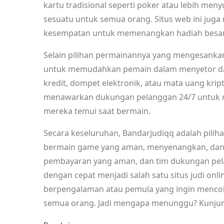
kartu tradisional seperti poker atau lebih men
sesuatu untuk semua orang. Situs web ini ju
kesempatan untuk memenangkan hadiah besar d
Selain pilihan permainannya yang mengesanka
untuk memudahkan pemain dalam menyetor da
kredit, dompet elektronik, atau mata uang krip
menawarkan dukungan pelanggan 24/7 untuk 
mereka temui saat bermain.
Secara keseluruhan, Bandarjudiqq adalah pilih
bermain game yang aman, menyenangkan, dan 
pembayaran yang aman, dan tim dukungan pela
dengan cepat menjadi salah satu situs judi onl
berpengalaman atau pemula yang ingin mencob
semua orang. Jadi mengapa menunggu? Kunjungi