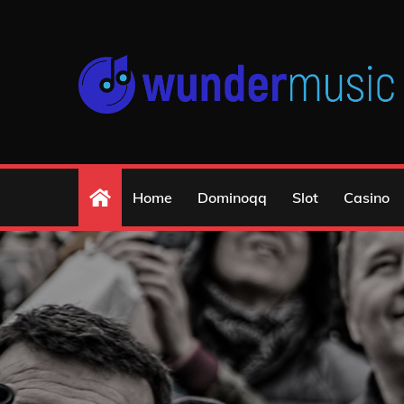
Skip
to
content
SITUS SLOT ONLI
DEPOSIT E-WALLE
Home
Dominoqq
Slot
Casino