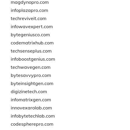
magdynopro.com
infoplazapro.com
techreviveit.com
infowavexpert.com
bytegeniusco.com
codematrixhub.com
techsenseplus.com
infoboostgenius.com
techwavegen.com
bytesavvypro.com
byteinsightgen.com
digizinetech.com
infomatrixgen.com
innovexarolab.com
infobytetechlab.com
codespherepro.com