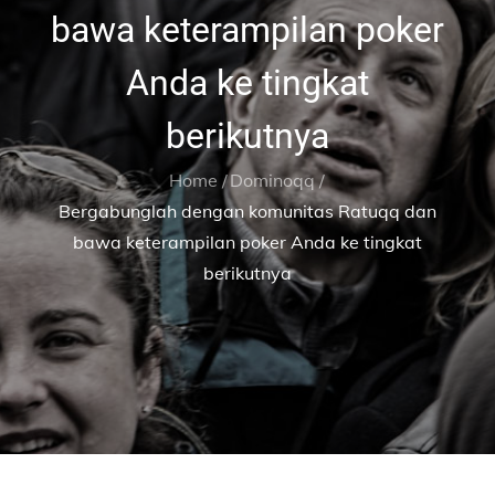
bawa keterampilan poker
Anda ke tingkat
berikutnya
Home
Dominoqq
Bergabunglah dengan komunitas Ratuqq dan
bawa keterampilan poker Anda ke tingkat
berikutnya