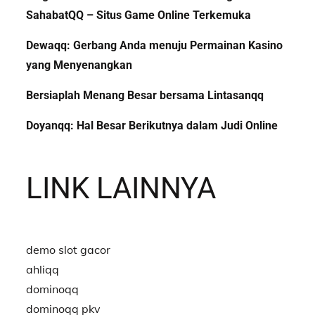
SahabatQQ – Situs Game Online Terkemuka
Dewaqq: Gerbang Anda menuju Permainan Kasino
yang Menyenangkan
Bersiaplah Menang Besar bersama Lintasanqq
Doyanqq: Hal Besar Berikutnya dalam Judi Online
LINK LAINNYA
demo slot gacor
ahliqq
dominoqq
dominoqq pkv