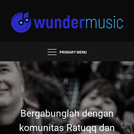
Skip
to
content
SITUS SLOT ONLINE
TERPERCAYA DENGAN
PRIMARY MENU
SLOT GACOR DAN
DEPOSIT E-WALLET
Bergabunglah dengan
komunitas Ratuqq dan