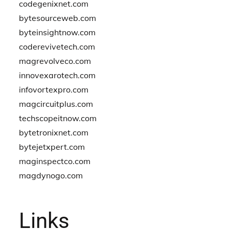
codegenixnet.com
bytesourceweb.com
byteinsightnow.com
coderevivetech.com
magrevolveco.com
innovexarotech.com
infovortexpro.com
magcircuitplus.com
techscopeitnow.com
bytetronixnet.com
bytejetxpert.com
maginspectco.com
magdynogo.com
Links