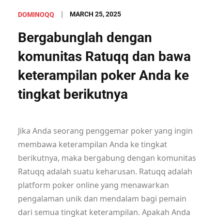
Posted
MARCH 25, 2025
DOMINOQQ
on
Bergabunglah dengan
komunitas Ratuqq dan bawa
keterampilan poker Anda ke
tingkat berikutnya
Jika Anda seorang penggemar poker yang ingin
membawa keterampilan Anda ke tingkat
berikutnya, maka bergabung dengan komunitas
Ratuqq adalah suatu keharusan. Ratuqq adalah
platform poker online yang menawarkan
pengalaman unik dan mendalam bagi pemain
dari semua tingkat keterampilan. Apakah Anda