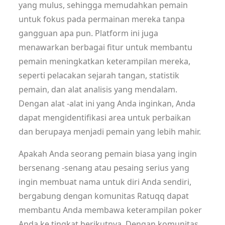
yang mulus, sehingga memudahkan pemain
untuk fokus pada permainan mereka tanpa
gangguan apa pun. Platform ini juga
menawarkan berbagai fitur untuk membantu
pemain meningkatkan keterampilan mereka,
seperti pelacakan sejarah tangan, statistik
pemain, dan alat analisis yang mendalam.
Dengan alat -alat ini yang Anda inginkan, Anda
dapat mengidentifikasi area untuk perbaikan
dan berupaya menjadi pemain yang lebih mahir.
Apakah Anda seorang pemain biasa yang ingin
bersenang -senang atau pesaing serius yang
ingin membuat nama untuk diri Anda sendiri,
bergabung dengan komunitas Ratuqq dapat
membantu Anda membawa keterampilan poker
Anda ke tingkat berikutnya. Dengan komunitas