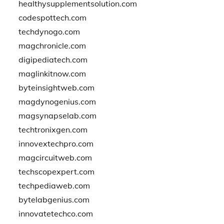
healthysupplementsolution.com
codespottech.com
techdynogo.com
magchronicle.com
digipediatech.com
maglinkitnow.com
byteinsightweb.com
magdynogenius.com
magsynapselab.com
techtronixgen.com
innovextechpro.com
magcircuitweb.com
techscopexpert.com
techpediaweb.com
bytelabgenius.com
innovatetechco.com