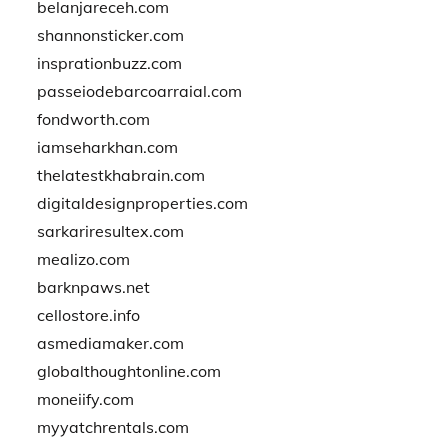
belanjareceh.com
shannonsticker.com
insprationbuzz.com
passeiodebarcoarraial.com
fondworth.com
iamseharkhan.com
thelatestkhabrain.com
digitaldesignproperties.com
sarkariresultex.com
mealizo.com
barknpaws.net
cellostore.info
asmediamaker.com
globalthoughtonline.com
moneiify.com
myyatchrentals.com