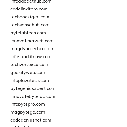
infogadgethub.com
codelinkitpro.com
techboostgen.com
techsensehub.com
bytelabtech.com
innovatexaweb.com
magdynotechco.com
infosparkitnow.com
techvortexco.com
geekifyweb.com
infoplazatech.com
bytegeniusxpert.com
innovatebytelab.com
infobytepro.com
magbytego.com
codegeniusnet.com