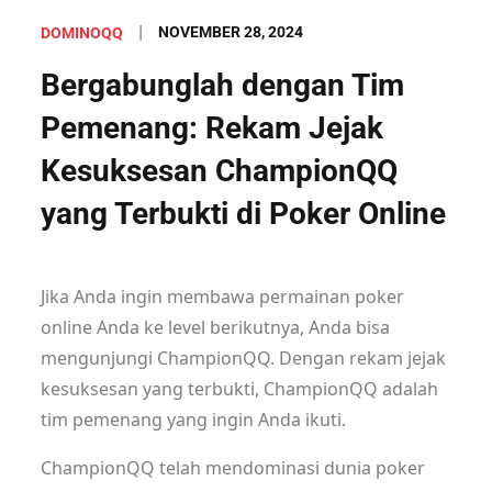
Posted
NOVEMBER 28, 2024
DOMINOQQ
on
Bergabunglah dengan Tim
Pemenang: Rekam Jejak
Kesuksesan ChampionQQ
yang Terbukti di Poker Online
Jika Anda ingin membawa permainan poker
online Anda ke level berikutnya, Anda bisa
mengunjungi ChampionQQ. Dengan rekam jejak
kesuksesan yang terbukti, ChampionQQ adalah
tim pemenang yang ingin Anda ikuti.
ChampionQQ telah mendominasi dunia poker