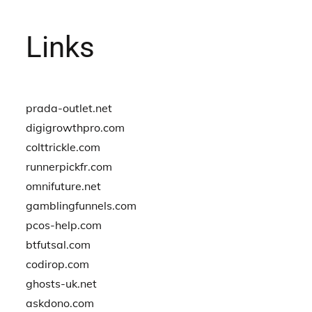
Links
prada-outlet.net
digigrowthpro.com
colttrickle.com
runnerpickfr.com
omnifuture.net
gamblingfunnels.com
pcos-help.com
btfutsal.com
codirop.com
ghosts-uk.net
askdono.com