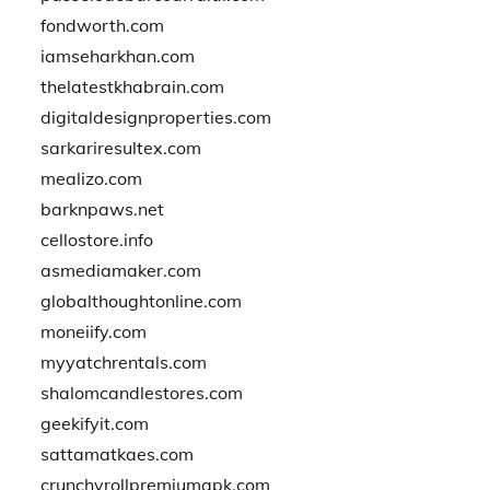
fondworth.com
iamseharkhan.com
thelatestkhabrain.com
digitaldesignproperties.com
sarkariresultex.com
mealizo.com
barknpaws.net
cellostore.info
asmediamaker.com
globalthoughtonline.com
moneiify.com
myyatchrentals.com
shalomcandlestores.com
geekifyit.com
sattamatkaes.com
crunchyrollpremiumapk.com