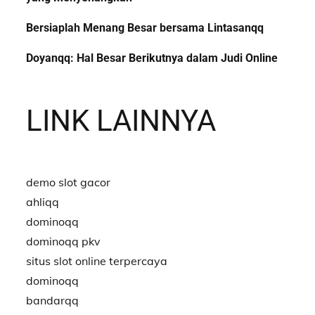
Bersiaplah Menang Besar bersama Lintasanqq
Doyanqq: Hal Besar Berikutnya dalam Judi Online
LINK LAINNYA
demo slot gacor
ahliqq
dominoqq
dominoqq pkv
situs slot online terpercaya
dominoqq
bandarqq