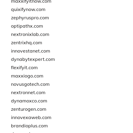
maxxifyitnow.com
quixifynow.com
zephyruspro.com
optipathx.com
nextronixlab.com
zentrixhq.com
innovestanet.com
dynabytexpert.com
flexifyit.com
maxxiogo.com
novusgotech.com
nextronnet.com
dynamoxco.com
zenturogen.com
innovexaweb.com
brandioplus.com