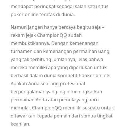
mendapat peringkat sebagai salah satu situs
poker online teratas di dunia.
Namun jangan hanya percaya begitu saja –
rekam jejak ChampionQQ sudah
membuktikannya. Dengan kemenangan
turnamen dan kemenangan permainan uang
yang tak terhitung jumlahnya, jelas bahwa
mereka memiliki apa yang diperlukan untuk
berhasil dalam dunia kompetitif poker online.
Apakah Anda seorang profesional
berpengalaman yang ingin meningkatkan
permainan Anda atau pemula yang baru
memulai, ChampionQQ memiliki sesuatu untuk
ditawarkan kepada pemain dari semua tingkat
keahlian.