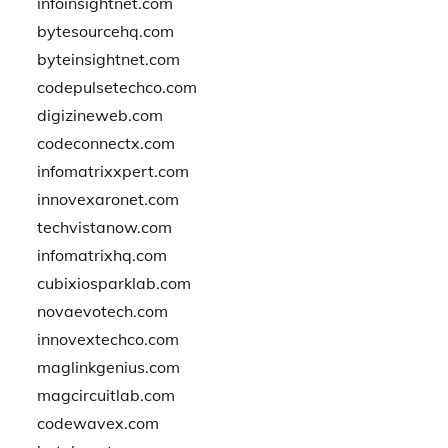
infoinsightnet.com
bytesourcehq.com
byteinsightnet.com
codepulsetechco.com
digizineweb.com
codeconnectx.com
infomatrixxpert.com
innovexaronet.com
techvistanow.com
infomatrixhq.com
cubixiosparklab.com
novaevotech.com
innovextechco.com
maglinkgenius.com
magcircuitlab.com
codewavex.com