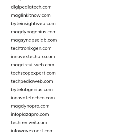
digipediatech.com
maglinkitnow.com
byteinsightweb.com
magdynogenius.com
magsynapselab.com
techtronixgen.com
innovextechpro.com
magcircuitweb.com
techscopexpert.com
techpediaweb.com
bytelabgenius.com
innovatetechco.com
magdynopro.com
infoplazapro.com
techreviveit.com
infowavexpert.com