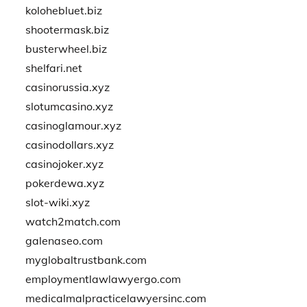
kolohebluet.biz
shootermask.biz
busterwheel.biz
shelfari.net
casinorussia.xyz
slotumcasino.xyz
casinoglamour.xyz
casinodollars.xyz
casinojoker.xyz
pokerdewa.xyz
slot-wiki.xyz
watch2match.com
galenaseo.com
myglobaltrustbank.com
employmentlawlawyergo.com
medicalmalpracticelawyersinc.com