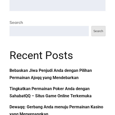
Search
Search
Recent Posts
Bebaskan Jiwa Penjudi Anda dengan Pilihan
Permainan Ajoqq yang Mendebarkan
Tingkatkan Permainan Poker Anda dengan
SahabatQQ – Situs Game Online Terkemuka
Dewaqq: Gerbang Anda menuju Permainan Kasino
yang Menyenangkan