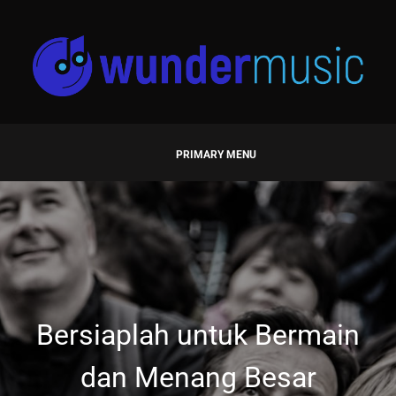
Skip
to
content
SITUS SLOT ONLINE
TERPERCAYA DENGAN
PRIMARY MENU
SLOT GACOR DAN
DEPOSIT E-WALLET
Bersiaplah untuk Bermain
dan Menang Besar