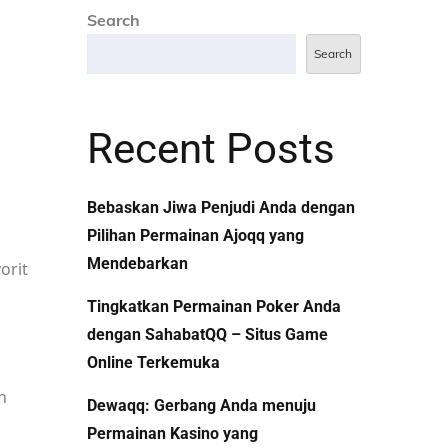
Search
Search
Recent Posts
Bebaskan Jiwa Penjudi Anda dengan
Pilihan Permainan Ajoqq yang
Mendebarkan
orit
Tingkatkan Permainan Poker Anda
dengan SahabatQQ – Situs Game
Online Terkemuka
n
Dewaqq: Gerbang Anda menuju
Permainan Kasino yang