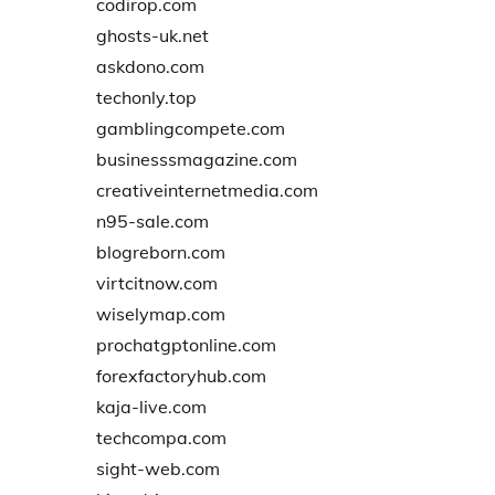
codirop.com
ghosts-uk.net
askdono.com
techonly.top
gamblingcompete.com
businesssmagazine.com
creativeinternetmedia.com
n95-sale.com
blogreborn.com
virtcitnow.com
wiselymap.com
prochatgptonline.com
forexfactoryhub.com
kaja-live.com
techcompa.com
sight-web.com