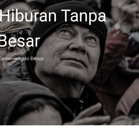
Hiburan Tanpa
Besar
 Kemenangan Besar