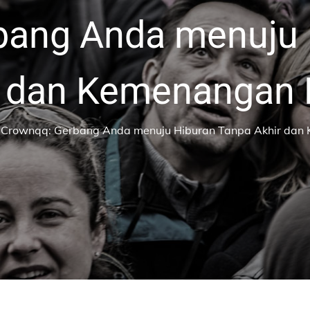
bang Anda menuju 
r dan Kemenangan 
Crownqq: Gerbang Anda menuju Hiburan Tanpa Akhir dan