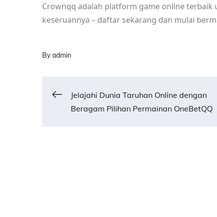
Crownqq adalah platform game online terbaik u
keseruannya – daftar sekarang dan mulai bermai
By
admin
Post
Jelajahi Dunia Taruhan Online dengan
Beragam Pilihan Permainan OneBetQQ
navigation