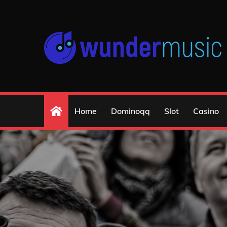
Skip
to
content
SITUS SLOT ONLI
DEPOSIT E-WALLE
Home
Dominoqq
Slot
Casino