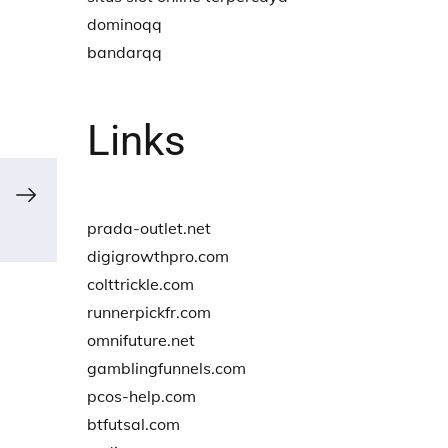
n
dominoqq
bandarqq
Links
prada-outlet.net
digigrowthpro.com
colttrickle.com
runnerpickfr.com
omnifuture.net
gamblingfunnels.com
pcos-help.com
btfutsal.com