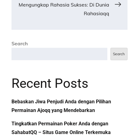
Mengungkap Rahasia Sukses: Di Dunia
Rahasiaqq
Search
Search
Recent Posts
Bebaskan Jiwa Penjudi Anda dengan Pilihan
Permainan Ajoqq yang Mendebarkan
Tingkatkan Permainan Poker Anda dengan
SahabatQQ – Situs Game Online Terkemuka