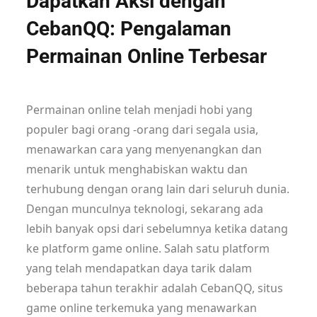
Dapatkan Aksi dengan
CebanQQ: Pengalaman
Permainan Online Terbesar
Permainan online telah menjadi hobi yang
populer bagi orang -orang dari segala usia,
menawarkan cara yang menyenangkan dan
menarik untuk menghabiskan waktu dan
terhubung dengan orang lain dari seluruh dunia.
Dengan munculnya teknologi, sekarang ada
lebih banyak opsi dari sebelumnya ketika datang
ke platform game online. Salah satu platform
yang telah mendapatkan daya tarik dalam
beberapa tahun terakhir adalah CebanQQ, situs
game online terkemuka yang menawarkan