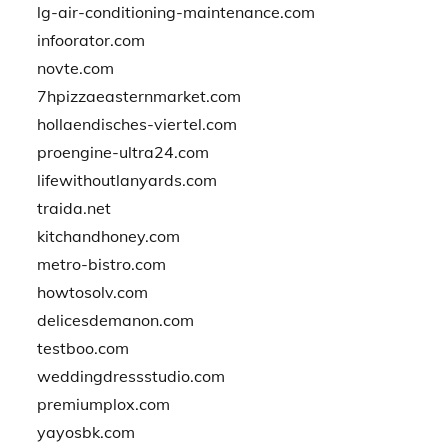
lg-air-conditioning-maintenance.com
infoorator.com
novte.com
7hpizzaeasternmarket.com
hollaendisches-viertel.com
proengine-ultra24.com
lifewithoutlanyards.com
traida.net
kitchandhoney.com
metro-bistro.com
howtosolv.com
delicesdemanon.com
testboo.com
weddingdressstudio.com
premiumplox.com
yayosbk.com