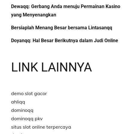
Dewaqq: Gerbang Anda menuju Permainan Kasino
yang Menyenangkan
Bersiaplah Menang Besar bersama Lintasanqq
Doyanqq: Hal Besar Berikutnya dalam Judi Online
LINK LAINNYA
demo slot gacor
ahliqq
dominoqq
dominoqq pkv
situs slot online terpercaya