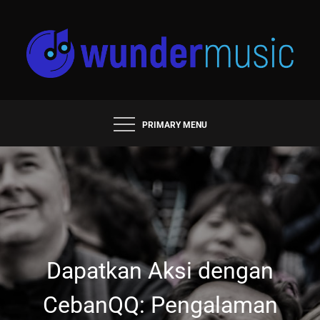
Skip
to
content
SITUS SLOT ONLINE
TERPERCAYA DENGAN
PRIMARY MENU
SLOT GACOR DAN
DEPOSIT E-WALLET
Dapatkan Aksi dengan
CebanQQ: Pengalaman