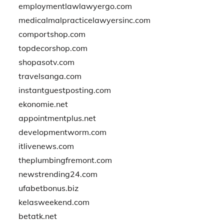
employmentlawlawyergo.com
medicalmalpracticelawyersinc.com
comportshop.com
topdecorshop.com
shopasotv.com
travelsanga.com
instantguestposting.com
ekonomie.net
appointmentplus.net
developmentworm.com
itlivenews.com
theplumbingfremont.com
newstrending24.com
ufabetbonus.biz
kelasweekend.com
betatk.net