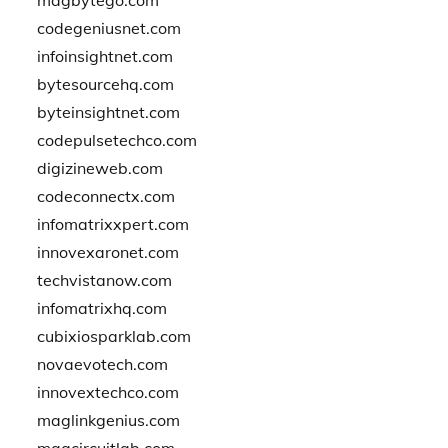
magbytego.com
codegeniusnet.com
infoinsightnet.com
bytesourcehq.com
byteinsightnet.com
codepulsetechco.com
digizineweb.com
codeconnectx.com
infomatrixxpert.com
innovexaronet.com
techvistanow.com
infomatrixhq.com
cubixiosparklab.com
novaevotech.com
innovextechco.com
maglinkgenius.com