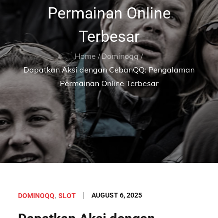
Permainan Online
Terbesar
Home
Dominoqq
Dapatkan Aksi dengan CebanQQ: Pengalaman
Permainan Online Terbesar
Posted
AUGUST 6, 2025
DOMINOQQ
SLOT
on