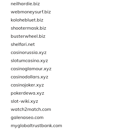
neilhardie.biz
webmoneysurf.biz
kolohebluet.biz
shootermask.biz
busterwheel.biz
shelfari.net
casinorussia.xyz
slotumcasino.xyz
casinoglamour.xyz
casinodollars.xyz
casinojoker.xyz
pokerdewa.xyz
slot-wiki.xyz
watch2match.com
galenaseo.com
myglobaltrustbank.com