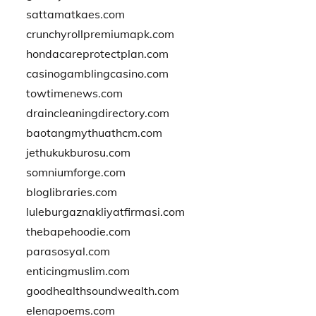
sattamatkaes.com
crunchyrollpremiumapk.com
hondacareprotectplan.com
casinogamblingcasino.com
towtimenews.com
draincleaningdirectory.com
baotangmythuathcm.com
jethukukburosu.com
somniumforge.com
bloglibraries.com
luleburgaznakliyatfirmasi.com
thebapehoodie.com
parasosyal.com
enticingmuslim.com
goodhealthsoundwealth.com
elenapoems.com