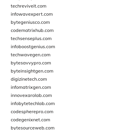
techreviveit.com
infowavexpert.com
bytegeniusco.com
codematrixhub.com
techsenseplus.com
infoboostgenius.com
techwavegen.com
bytesavvypro.com
byteinsightgen.com
digizinetech.com
infomatrixgen.com
innovexarolab.com
infobytetechlab.com
codespherepro.com
codegenixnet.com
bytesourceweb.com