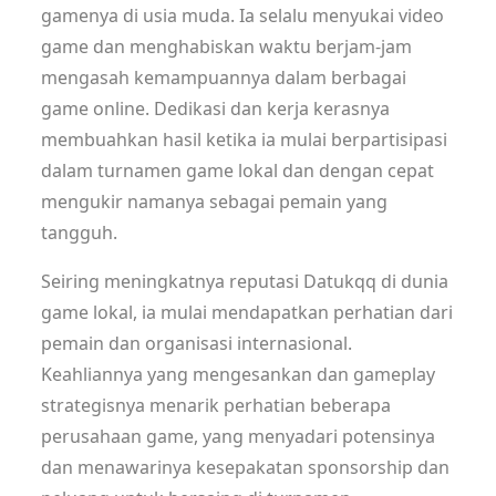
gamenya di usia muda. Ia selalu menyukai video
game dan menghabiskan waktu berjam-jam
mengasah kemampuannya dalam berbagai
game online. Dedikasi dan kerja kerasnya
membuahkan hasil ketika ia mulai berpartisipasi
dalam turnamen game lokal dan dengan cepat
mengukir namanya sebagai pemain yang
tangguh.
Seiring meningkatnya reputasi Datukqq di dunia
game lokal, ia mulai mendapatkan perhatian dari
pemain dan organisasi internasional.
Keahliannya yang mengesankan dan gameplay
strategisnya menarik perhatian beberapa
perusahaan game, yang menyadari potensinya
dan menawarinya kesepakatan sponsorship dan