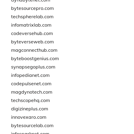
bytesourcepro.com
techspherelab.com
infomatrixlab.com
codeversehub.com
byteverseweb.com
magconnecthub.com
byteboostgenius.com
synapsegoplus.com
infopedianet.com
codepulsenet.com
magdynotech.com
techscopehq.com
digizineplus.com
innovexaro.com
bytesourcelab.com
infosparknet.com