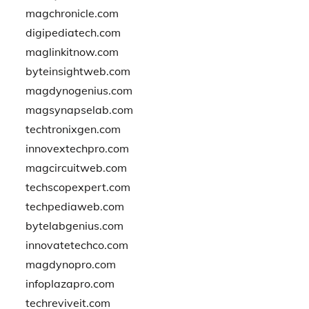
magchronicle.com
digipediatech.com
maglinkitnow.com
byteinsightweb.com
magdynogenius.com
magsynapselab.com
techtronixgen.com
innovextechpro.com
magcircuitweb.com
techscopexpert.com
techpediaweb.com
bytelabgenius.com
innovatetechco.com
magdynopro.com
infoplazapro.com
techreviveit.com