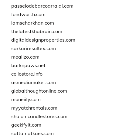
passeiodebarcoarraial.com
fondworth.com
iamseharkhan.com
thelatestkhabrain.com
digitaldesignproperties.com
sarkariresultex.com
mealizo.com
barknpaws.net
cellostore.info
asmediamaker.com
globalthoughtonline.com
moneiify.com
myyatchrentals.com
shalomcandlestores.com
geekifyit.com
sattamatkaes.com