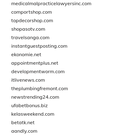
medicalmalpracticelawyersinc.com
comportshop.com
topdecorshop.com
shopasotv.com
travelsanga.com
instantguestposting.com
ekonomie.net
appointmentplus.net
developmentworm.com
itlivenews.com
theplumbingfremont.com
newstrending24.com
ufabetbonus.biz
kelasweekend.com
betatk.net
aandly.com