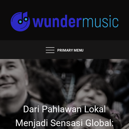
Skip
to
content
SITUS SLOT ONLINE
TERPERCAYA DENGAN
PRIMARY MENU
SLOT GACOR DAN
DEPOSIT E-WALLET
Dari Pahlawan Lokal
Menjadi Sensasi Global: