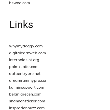
bswoo.com
Links
whymydoggy.com
digitalearnweb.com
interbolaslot.org
palmkuafor.com
dataentrypro.net
dreamrummypro.com
kaiminsupport.com
belanjareceh.com
shannonsticker.com
insprationbuzz.com