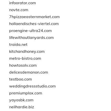
infoorator.com
novte.com
7hpizzaeasternmarket.com
hollaendisches-viertel.com
proengine-ultra24.com
lifewithoutlanyards.com
traida.net
kitchandhoney.com
metro-bistro.com
howtosolv.com
delicesdemanon.com
testboo.com
weddingdressstudio.com
premiumplox.com
yayosbk.com
neilhardie.biz