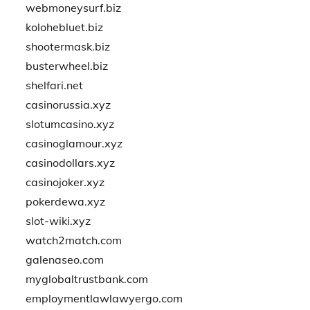
webmoneysurf.biz
kolohebluet.biz
shootermask.biz
busterwheel.biz
shelfari.net
casinorussia.xyz
slotumcasino.xyz
casinoglamour.xyz
casinodollars.xyz
casinojoker.xyz
pokerdewa.xyz
slot-wiki.xyz
watch2match.com
galenaseo.com
myglobaltrustbank.com
employmentlawlawyergo.com