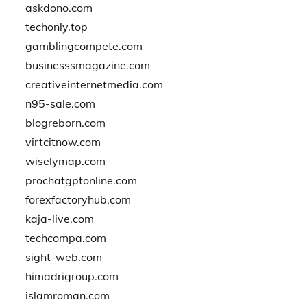
askdono.com
techonly.top
gamblingcompete.com
businesssmagazine.com
creativeinternetmedia.com
n95-sale.com
blogreborn.com
virtcitnow.com
wiselymap.com
prochatgptonline.com
forexfactoryhub.com
kaja-live.com
techcompa.com
sight-web.com
himadrigroup.com
islamroman.com