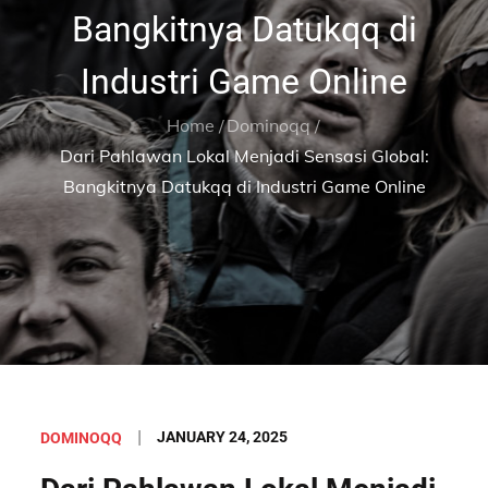
Bangkitnya Datukqq di
Industri Game Online
Home
Dominoqq
Dari Pahlawan Lokal Menjadi Sensasi Global:
Bangkitnya Datukqq di Industri Game Online
Posted
JANUARY 24, 2025
DOMINOQQ
on