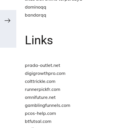
dominoqq
bandarqq
Links
prada-outlet.net
digigrowthpro.com
colttrickle.com
runnerpickfr.com
omnifuture.net
gamblingfunnels.com
pcos-help.com
btfutsal.com