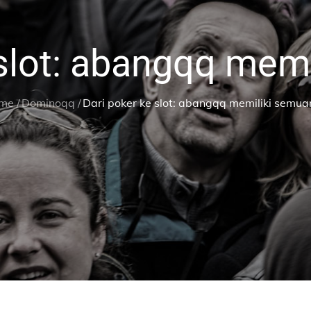
 slot: abangqq mem
me
Dominoqq
Dari poker ke slot: abangqq memiliki semu