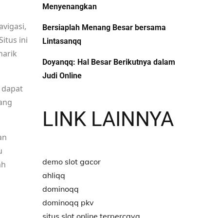
Menyenangkan
vigasi,
Bersiaplah Menang Besar bersama
tus ini
Lintasanqq
narik
Doyanqq: Hal Besar Berikutnya dalam
Judi Online
 dapat
ang
LINK LAINNYA
an
u
demo slot gacor
ah
ahliqq
dominoqq
dominoqq pkv
situs slot online terpercaya