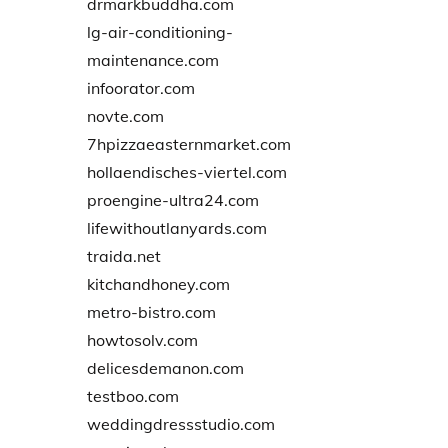
drmarkbuddha.com
lg-air-conditioning-
maintenance.com
infoorator.com
novte.com
7hpizzaeasternmarket.com
hollaendisches-viertel.com
proengine-ultra24.com
lifewithoutlanyards.com
traida.net
kitchandhoney.com
metro-bistro.com
howtosolv.com
delicesdemanon.com
testboo.com
weddingdressstudio.com