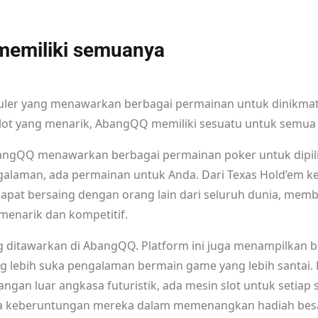
 memiliki semuanya
puler yang menawarkan berbagai permainan untuk dinikmat
slot yang menarik, AbangQQ memiliki sesuatu untuk semua
bangQQ menawarkan berbagai permainan poker untuk dipili
alaman, ada permainan untuk Anda. Dari Texas Hold’em k
pat bersaing dengan orang lain dari seluruh dunia, mem
enarik dan kompetitif.
g ditawarkan di AbangQQ. Platform ini juga menampilkan 
ng lebih suka pengalaman bermain game yang lebih santai
gan luar angkasa futuristik, ada mesin slot untuk setiap s
 keberuntungan mereka dalam memenangkan hadiah besa