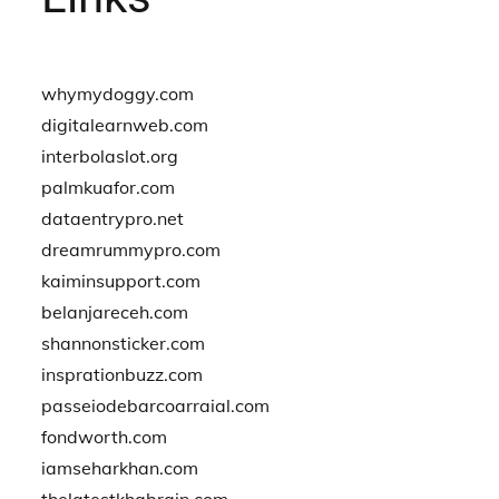
whymydoggy.com
digitalearnweb.com
interbolaslot.org
palmkuafor.com
dataentrypro.net
dreamrummypro.com
kaiminsupport.com
belanjareceh.com
shannonsticker.com
insprationbuzz.com
passeiodebarcoarraial.com
fondworth.com
iamseharkhan.com