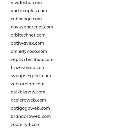
vividushq.com
vortexaplus.com
cubixiogo.com
novuspherenet.com
orbitechnet.com
optiwavex.com
omnidynoco.com
zephyrtechhub.com
truzestweb.com
synapsexpert.com
zentarolab.com
quikbiznow.com
xceleroweb.com
optigogoweb.com
brandaroweb.com
zoomifyit.com