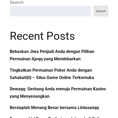
Search
Search
Recent Posts
Bebaskan Jiwa Penjudi Anda dengan Pilihan
Permainan Ajoqq yang Mendebarkan
Tingkatkan Permainan Poker Anda dengan
SahabatQQ – Situs Game Online Terkemuka
Dewaqq: Gerbang Anda menuju Permainan Kasino
yang Menyenangkan
Bersiaplah Menang Besar bersama Lintasanqq