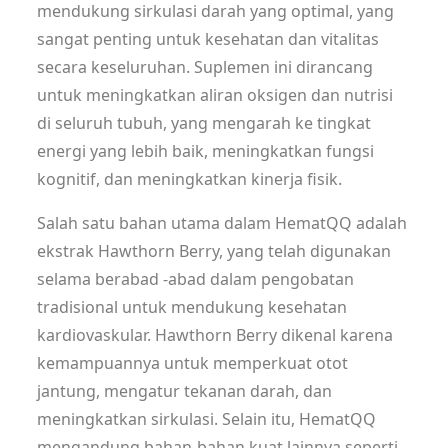
mendukung sirkulasi darah yang optimal, yang
sangat penting untuk kesehatan dan vitalitas
secara keseluruhan. Suplemen ini dirancang
untuk meningkatkan aliran oksigen dan nutrisi
di seluruh tubuh, yang mengarah ke tingkat
energi yang lebih baik, meningkatkan fungsi
kognitif, dan meningkatkan kinerja fisik.
Salah satu bahan utama dalam HematQQ adalah
ekstrak Hawthorn Berry, yang telah digunakan
selama berabad -abad dalam pengobatan
tradisional untuk mendukung kesehatan
kardiovaskular. Hawthorn Berry dikenal karena
kemampuannya untuk memperkuat otot
jantung, mengatur tekanan darah, dan
meningkatkan sirkulasi. Selain itu, HematQQ
mengandung bahan-bahan kuat lainnya seperti