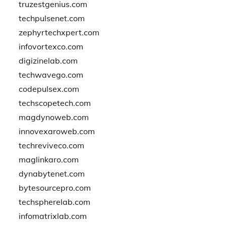
truzestgenius.com
techpulsenet.com
zephyrtechxpert.com
infovortexco.com
digizinelab.com
techwavego.com
codepulsex.com
techscopetech.com
magdynoweb.com
innovexaroweb.com
techreviveco.com
maglinkaro.com
dynabytenet.com
bytesourcepro.com
techspherelab.com
infomatrixlab.com