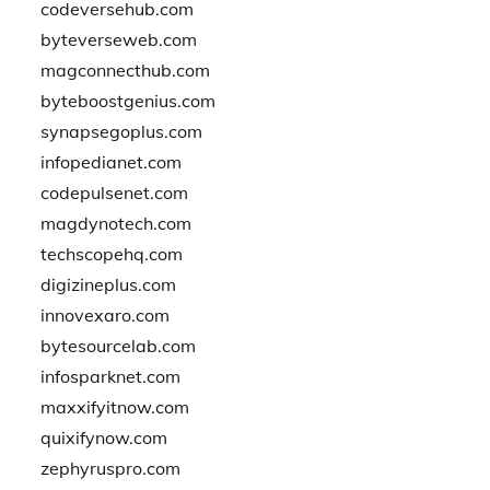
codeversehub.com
byteverseweb.com
magconnecthub.com
byteboostgenius.com
synapsegoplus.com
infopedianet.com
codepulsenet.com
magdynotech.com
techscopehq.com
digizineplus.com
innovexaro.com
bytesourcelab.com
infosparknet.com
maxxifyitnow.com
quixifynow.com
zephyruspro.com