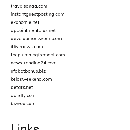
travelsanga.com
instantguestposting.com
ekonomie.net
appointmentplus.net
developmentworm.com
itlivenews.com
theplumbingfremont.com
newstrending24.com
ufabetbonus.biz
kelasweekend.com
betatk.net
aandly.com
bswoo.com
Links