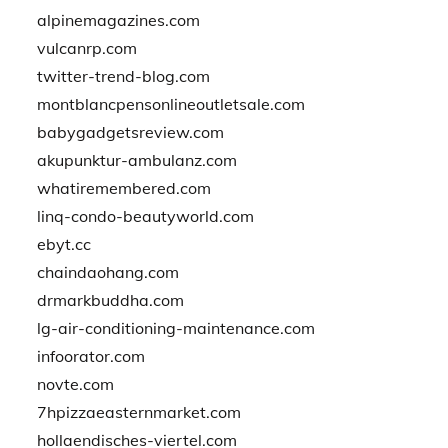
alpinemagazines.com
vulcanrp.com
twitter-trend-blog.com
montblancpensonlineoutletsale.com
babygadgetsreview.com
akupunktur-ambulanz.com
whatiremembered.com
linq-condo-beautyworld.com
ebyt.cc
chaindaohang.com
drmarkbuddha.com
lg-air-conditioning-maintenance.com
infoorator.com
novte.com
7hpizzaeasternmarket.com
hollaendisches-viertel.com