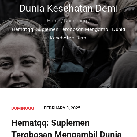
Dunia Kesehatan Demi
Home
Dominoqq
Hematqq: Suplemen Terobosan Mengambil Dunia
Kesehatan Demi
Posted
FEBRUARY 3, 2025
DOMINOQQ
on
Hematqq: Suplemen
Terobosan Mengambil Dunia