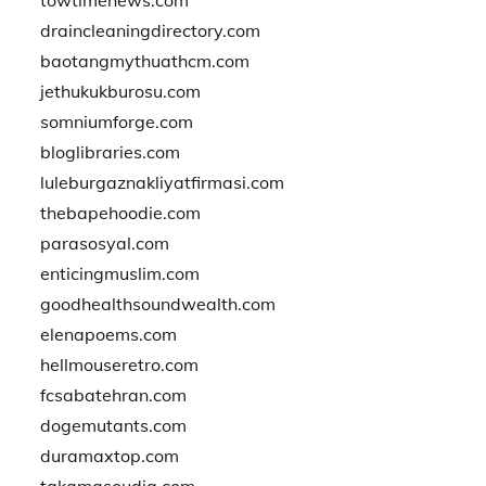
towtimenews.com
draincleaningdirectory.com
baotangmythuathcm.com
jethukukburosu.com
somniumforge.com
bloglibraries.com
luleburgaznakliyatfirmasi.com
thebapehoodie.com
parasosyal.com
enticingmuslim.com
goodhealthsoundwealth.com
elenapoems.com
hellmouseretro.com
fcsabatehran.com
dogemutants.com
duramaxtop.com