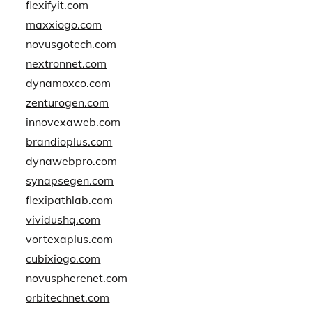
flexifyit.com
maxxiogo.com
novusgotech.com
nextronnet.com
dynamoxco.com
zenturogen.com
innovexaweb.com
brandioplus.com
dynawebpro.com
synapsegen.com
flexipathlab.com
vividushq.com
vortexaplus.com
cubixiogo.com
novuspherenet.com
orbitechnet.com