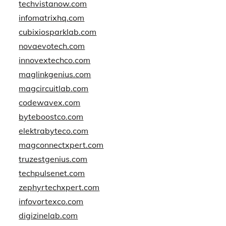
techvistanow.com
infomatrixhq.com
cubixiosparklab.com
novaevotech.com
innovextechco.com
maglinkgenius.com
magcircuitlab.com
codewavex.com
byteboostco.com
elektrabyteco.com
magconnectxpert.com
truzestgenius.com
techpulsenet.com
zephyrtechxpert.com
infovortexco.com
digizinelab.com