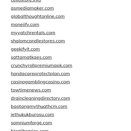
asmediamaker.com
globalthoughtonline.com
moneiify.com
myyatchrentals.com
shalomcandlestores.com
geekifyit.com
sattamatkaes.com
crunchyrollpremiumapk.com
hondacareprotectplan.com
casinogamblingcasino.com
towtimenews.com
draincleaningdirectory.com
baotangmythuathcm.com
jethukukburosu.com
somniumforge.com
bloglibraries.com