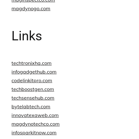
magdynogo.com
Links
techtronixhq.com
infogadgethub.com
codelinkitpro.com
techboostgen.com
techsensehub.com
bytelabtech.com
innovatexaweb.com
magdynotechco.com
infosparkitnow.com