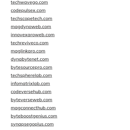
techwavego.com
codepulsex.com
techscopetech.com
magdynoweb.com
innovexaroweb.com
techreviveco.com
maglinkaro.com
dynabytenet.com
bytesourcepro.com
techspherelab.com
infomatrixlab.com
codeversehub.com
byteverseweb.com
magconnecthub.com
byteboostgenius.com
synapsegoplus.com