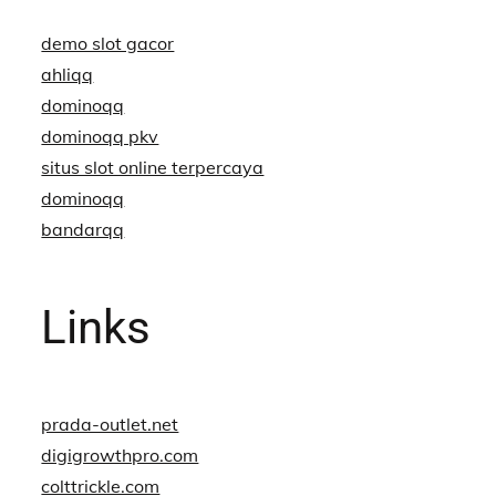
demo slot gacor
ahliqq
dominoqq
dominoqq pkv
situs slot online terpercaya
dominoqq
bandarqq
Links
prada-outlet.net
digigrowthpro.com
colttrickle.com