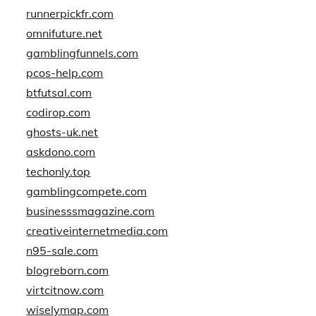
runnerpickfr.com
omnifuture.net
gamblingfunnels.com
pcos-help.com
btfutsal.com
codirop.com
ghosts-uk.net
askdono.com
techonly.top
gamblingcompete.com
businesssmagazine.com
creativeinternetmedia.com
n95-sale.com
blogreborn.com
virtcitnow.com
wiselymap.com