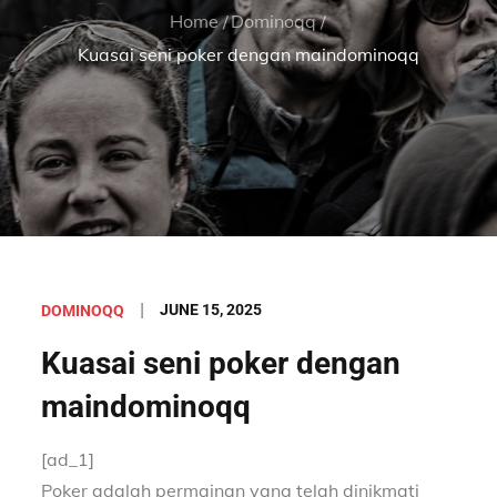
Home
Dominoqq
Kuasai seni poker dengan maindominoqq
Posted
JUNE 15, 2025
DOMINOQQ
on
Kuasai seni poker dengan
maindominoqq
[ad_1]
Poker adalah permainan yang telah dinikmati