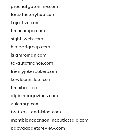
prochatgptonline.com
forexfactoryhub.com
kaja-live.com
techcompa.com
sight-web.com
himadrigroup.com
islamroman.com
td-autofinance.com
frienlyjokerpoker.com
kowloonnslots.com
techibro.com
alpinemagazines.com
vulcanrp.com
twitter-trend-blog.com
montblancpensonlineoutletsale.com
babygadgetsreview.com