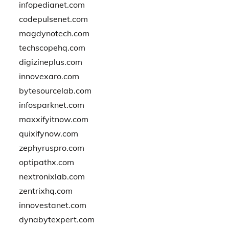
infopedianet.com
codepulsenet.com
magdynotech.com
techscopehq.com
digizineplus.com
innovexaro.com
bytesourcelab.com
infosparknet.com
maxxifyitnow.com
quixifynow.com
zephyruspro.com
optipathx.com
nextronixlab.com
zentrixhq.com
innovestanet.com
dynabytexpert.com