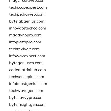
magcircuitweb.com
techscopexpert.com
techpediaweb.com
bytelabgenius.com
innovatetechco.com
magdynopro.com
infoplazapro.com
techreviveit.com
infowavexpert.com
bytegeniusco.com
codematrixhub.com
techsenseplus.com
infoboostgenius.com
techwavegen.com
bytesavvypro.com
byteinsightgen.com