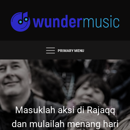
Skip
to
content
SITUS SLOT ONLINE
TERPERCAYA DENGAN
PRIMARY MENU
SLOT GACOR DAN
DEPOSIT E-WALLET
Masuklah aksi di Rajaqq
dan mulailah menang hari