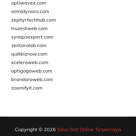
optiwavex.com
omnidynoco.com
zephyrtechhub.com
truzestweb.com
synapsexpert.com
zentarolab.com
quikbiznow.com
xceleroweb.com
optigogoweb.com
brandaroweb.com
zoomifyit.com
Copyright © 2026
Situs Slot Online Terpercaya