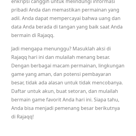
enkripsi canggih untuk melindungi informasi
pribadi Anda dan memastikan permainan yang
adil. Anda dapat mempercayai bahwa uang dan
data Anda berada di tangan yang baik saat Anda
bermain di Rajaqq.
Jadi mengapa menunggu? Masuklah aksi di
Rajaqq hari ini dan mulailah menang besar.
Dengan berbagai macam permainan, lingkungan
game yang aman, dan potensi pembayaran
besar, tidak ada alasan untuk tidak mencobanya.
Daftar untuk akun, buat setoran, dan mulailah
bermain game favorit Anda hari ini. Siapa tahu,
Anda bisa menjadi pemenang besar berikutnya
di Rajaqq!