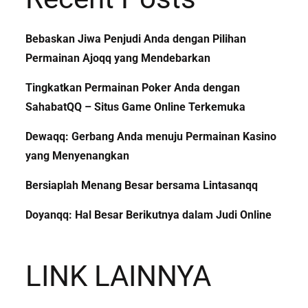
Bebaskan Jiwa Penjudi Anda dengan Pilihan
Permainan Ajoqq yang Mendebarkan
Tingkatkan Permainan Poker Anda dengan
SahabatQQ – Situs Game Online Terkemuka
Dewaqq: Gerbang Anda menuju Permainan Kasino
yang Menyenangkan
Bersiaplah Menang Besar bersama Lintasanqq
Doyanqq: Hal Besar Berikutnya dalam Judi Online
LINK LAINNYA