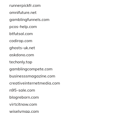
runnerpickfr.com
omnifuture.net
gamblingfunnels.com
pcos-help.com
btfutsal.com
codirop.com
ghosts-uk.net
askdono.com
techonly.top
gamblingcompete.com
businesssmagazine.com
creativeinternetmedia.com
n95-sale.com
blogreborn.com
virtcitnow.com
wiselymap.com