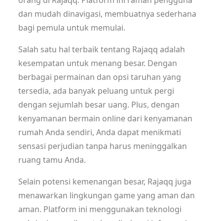
orang di Rajaqq. Platform ini ramah pengguna
dan mudah dinavigasi, membuatnya sederhana
bagi pemula untuk memulai.
Salah satu hal terbaik tentang Rajaqq adalah
kesempatan untuk menang besar. Dengan
berbagai permainan dan opsi taruhan yang
tersedia, ada banyak peluang untuk pergi
dengan sejumlah besar uang. Plus, dengan
kenyamanan bermain online dari kenyamanan
rumah Anda sendiri, Anda dapat menikmati
sensasi perjudian tanpa harus meninggalkan
ruang tamu Anda.
Selain potensi kemenangan besar, Rajaqq juga
menawarkan lingkungan game yang aman dan
aman. Platform ini menggunakan teknologi