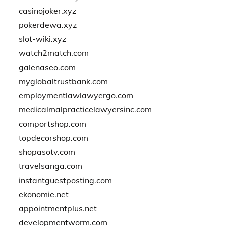
casinojoker.xyz
pokerdewa.xyz
slot-wiki.xyz
watch2match.com
galenaseo.com
myglobaltrustbank.com
employmentlawlawyergo.com
medicalmalpracticelawyersinc.com
comportshop.com
topdecorshop.com
shopasotv.com
travelsanga.com
instantguestposting.com
ekonomie.net
appointmentplus.net
developmentworm.com