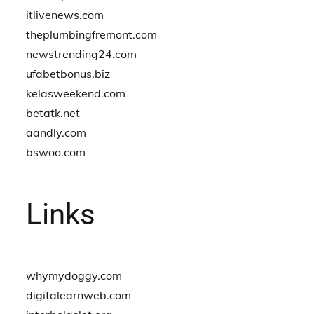
itlivenews.com
theplumbingfremont.com
newstrending24.com
ufabetbonus.biz
kelasweekend.com
betatk.net
aandly.com
bswoo.com
Links
whymydoggy.com
digitalearnweb.com