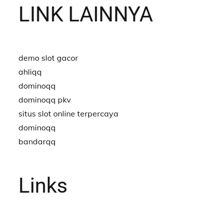
LINK LAINNYA
demo slot gacor
ahliqq
dominoqq
dominoqq pkv
situs slot online terpercaya
dominoqq
bandarqq
Links