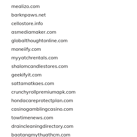
mealizo.com
barknpaws.net
cellostore.info
asmediamaker.com
globalthoughtonline.com
moneiify.com
myyatchrentals.com
shalomcandlestores.com
geekifyit.com
sattamatkaes.com
crunchyrollpremiumapk.com
hondacareprotectplan.com
casinogamblingcasino.com
towtimenews.com
draincleaningdirectory.com
baotangmythuathcm.com