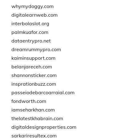
whymydoggy.com
digitalearnweb.com
interbolaslot.org
palmkuafor.com
dataentrypro.net
dreamrummypro.com
kaiminsupport.com
belanjareceh.com
shannonsticker.com
insprationbuzz.com
passeiodebarcoarraial.com
fondworth.com
iamseharkhan.com
thelatestkhabrain.com
digitaldesignproperties.com
sarkariresultex.com