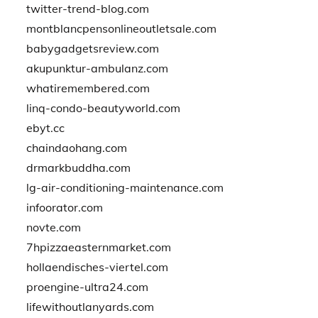
twitter-trend-blog.com
montblancpensonlineoutletsale.com
babygadgetsreview.com
akupunktur-ambulanz.com
whatiremembered.com
linq-condo-beautyworld.com
ebyt.cc
chaindaohang.com
drmarkbuddha.com
lg-air-conditioning-maintenance.com
infoorator.com
novte.com
7hpizzaeasternmarket.com
hollaendisches-viertel.com
proengine-ultra24.com
lifewithoutlanyards.com