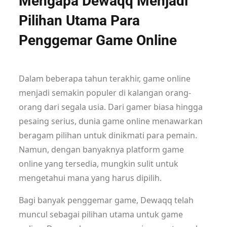
Mengapa Dewaqq Menjadi
Pilihan Utama Para
Penggemar Game Online
Dalam beberapa tahun terakhir, game online
menjadi semakin populer di kalangan orang-
orang dari segala usia. Dari gamer biasa hingga
pesaing serius, dunia game online menawarkan
beragam pilihan untuk dinikmati para pemain.
Namun, dengan banyaknya platform game
online yang tersedia, mungkin sulit untuk
mengetahui mana yang harus dipilih.
Bagi banyak penggemar game, Dewaqq telah
muncul sebagai pilihan utama untuk game