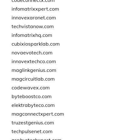
codeconnectx.com
infomatrixxpert.com
innovexaronet.com
techvistanow.com
infomatrixhq.com
cubixiosparklab.com
novaevotech.com
innovextechco.com
maglinkgenius.com
magcircuitlab.com
codewavex.com
byteboostco.com
elektrabyteco.com
magconnectxpert.com
truzestgenius.com
techpulsenet.com