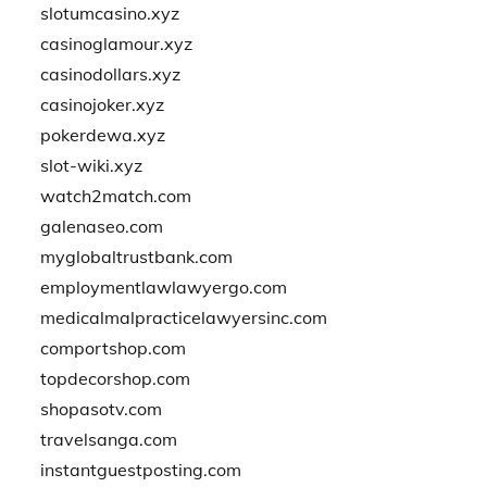
slotumcasino.xyz
casinoglamour.xyz
casinodollars.xyz
casinojoker.xyz
pokerdewa.xyz
slot-wiki.xyz
watch2match.com
galenaseo.com
myglobaltrustbank.com
employmentlawlawyergo.com
medicalmalpracticelawyersinc.com
comportshop.com
topdecorshop.com
shopasotv.com
travelsanga.com
instantguestposting.com