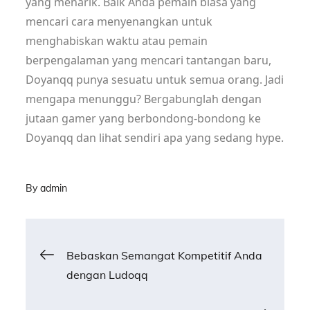
yang menarik. Baik Anda pemain biasa yang
mencari cara menyenangkan untuk
menghabiskan waktu atau pemain
berpengalaman yang mencari tantangan baru,
Doyanqq punya sesuatu untuk semua orang. Jadi
mengapa menunggu? Bergabunglah dengan
jutaan gamer yang berbondong-bondong ke
Doyanqq dan lihat sendiri apa yang sedang hype.
By
admin
Post
Bebaskan Semangat Kompetitif Anda
dengan Ludoqq
navigation