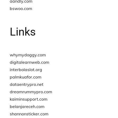
aandly.com
bswoo.com
Links
whymydoggy.com
digitalearnweb.com
interbolaslot.org
palmkuafor.com
dataentrypro.net
dreamrummypro.com
kaiminsupport.com
belanjareceh.com
shannonsticker.com