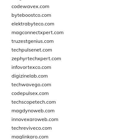
codewavex.com
byteboostco.com
elektrabyteco.com
magconnectxpert.com
truzestgenius.com
techpulsenet.com
zephyrtechxpert.com
infovortexco.com
digizinelab.com
techwavego.com
codepulsex.com
techscopetech.com
magdynoweb.com
innovexaroweb.com
techreviveco.com
maglinkaro.com