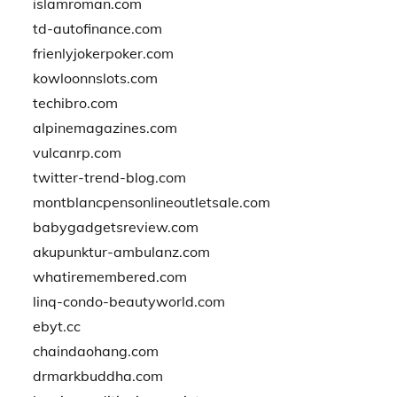
islamroman.com
td-autofinance.com
frienlyjokerpoker.com
kowloonnslots.com
techibro.com
alpinemagazines.com
vulcanrp.com
twitter-trend-blog.com
montblancpensonlineoutletsale.com
babygadgetsreview.com
akupunktur-ambulanz.com
whatiremembered.com
linq-condo-beautyworld.com
ebyt.cc
chaindaohang.com
drmarkbuddha.com