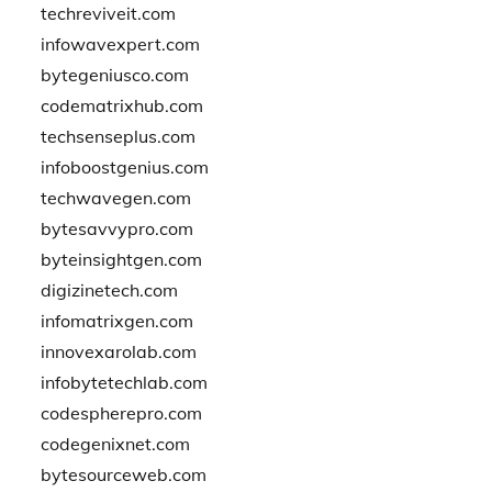
techreviveit.com
infowavexpert.com
bytegeniusco.com
codematrixhub.com
techsenseplus.com
infoboostgenius.com
techwavegen.com
bytesavvypro.com
byteinsightgen.com
digizinetech.com
infomatrixgen.com
innovexarolab.com
infobytetechlab.com
codespherepro.com
codegenixnet.com
bytesourceweb.com