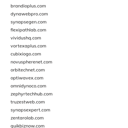
brandioplus.com
dynawebpro.com
synapsegen.com
flexipathlab.com
vividushq.com
vortexaplus.com
cubixiogo.com
novuspherenet.com
orbitechnet.com
optiwavex.com
omnidynoco.com
zephyrtechhub.com
truzestweb.com
synapsexpert.com
zentarolab.com
quikbiznow.com