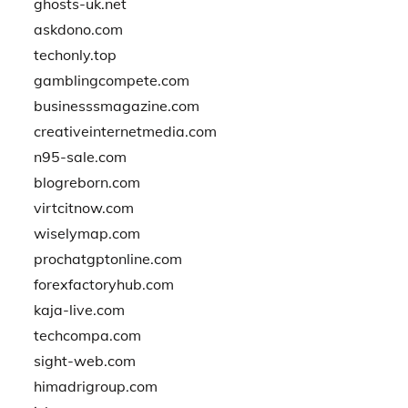
ghosts-uk.net
askdono.com
techonly.top
gamblingcompete.com
businesssmagazine.com
creativeinternetmedia.com
n95-sale.com
blogreborn.com
virtcitnow.com
wiselymap.com
prochatgptonline.com
forexfactoryhub.com
kaja-live.com
techcompa.com
sight-web.com
himadrigroup.com