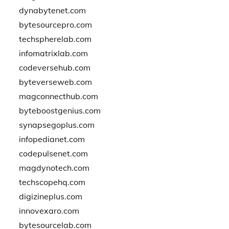
dynabytenet.com
bytesourcepro.com
techspherelab.com
infomatrixlab.com
codeversehub.com
byteverseweb.com
magconnecthub.com
byteboostgenius.com
synapsegoplus.com
infopedianet.com
codepulsenet.com
magdynotech.com
techscopehq.com
digizineplus.com
innovexaro.com
bytesourcelab.com