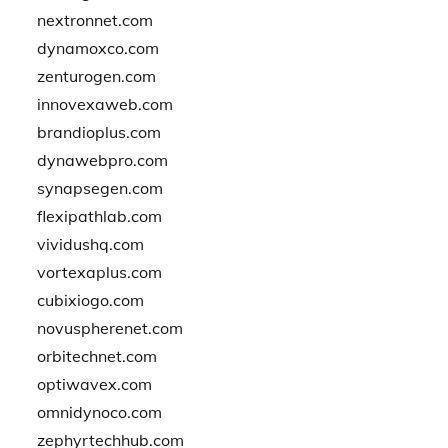
nextronnet.com
dynamoxco.com
zenturogen.com
innovexaweb.com
brandioplus.com
dynawebpro.com
synapsegen.com
flexipathlab.com
vividushq.com
vortexaplus.com
cubixiogo.com
novuspherenet.com
orbitechnet.com
optiwavex.com
omnidynoco.com
zephyrtechhub.com