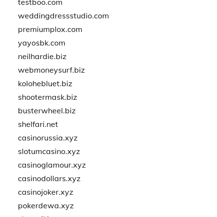
testboo.com
weddingdressstudio.com
premiumplox.com
yayosbk.com
neilhardie.biz
webmoneysurf.biz
kolohebluet.biz
shootermask.biz
busterwheel.biz
shelfari.net
casinorussia.xyz
slotumcasino.xyz
casinoglamour.xyz
casinodollars.xyz
casinojoker.xyz
pokerdewa.xyz