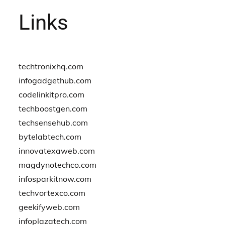
Links
techtronixhq.com
infogadgethub.com
codelinkitpro.com
techboostgen.com
techsensehub.com
bytelabtech.com
innovatexaweb.com
magdynotechco.com
infosparkitnow.com
techvortexco.com
geekifyweb.com
infoplazatech.com