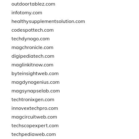
outdoortablez.com
infotomy.com
healthysupplementsolution.com
codespottech.com
techdynogo.com
magchronicle.com
digipediatech.com
maglinkitnow.com
byteinsightweb.com
magdynogenius.com
magsynapselab.com
techtronixgen.com
innovextechpro.com
magcircuitweb.com
techscopexpert.com
techpediaweb.com