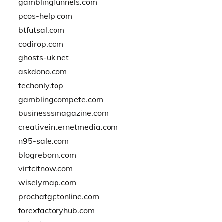
gamblingfunnels.com
pcos-help.com
btfutsal.com
codirop.com
ghosts-uk.net
askdono.com
techonly.top
gamblingcompete.com
businesssmagazine.com
creativeinternetmedia.com
n95-sale.com
blogreborn.com
virtcitnow.com
wiselymap.com
prochatgptonline.com
forexfactoryhub.com