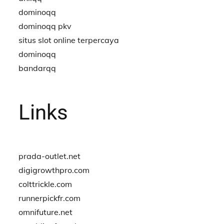
dominoqq
dominoqq pkv
situs slot online terpercaya
dominoqq
bandarqq
Links
prada-outlet.net
digigrowthpro.com
colttrickle.com
runnerpickfr.com
omnifuture.net