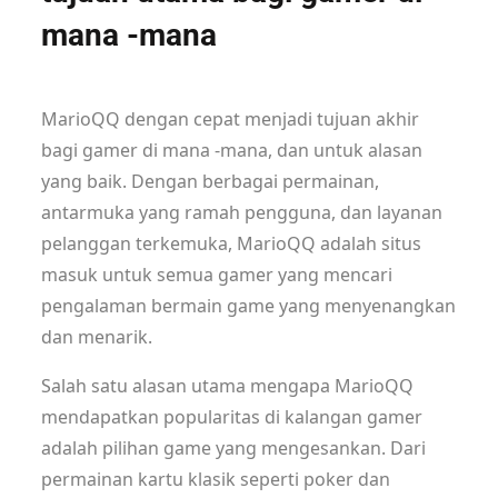
mana -mana
MarioQQ dengan cepat menjadi tujuan akhir
bagi gamer di mana -mana, dan untuk alasan
yang baik. Dengan berbagai permainan,
antarmuka yang ramah pengguna, dan layanan
pelanggan terkemuka, MarioQQ adalah situs
masuk untuk semua gamer yang mencari
pengalaman bermain game yang menyenangkan
dan menarik.
Salah satu alasan utama mengapa MarioQQ
mendapatkan popularitas di kalangan gamer
adalah pilihan game yang mengesankan. Dari
permainan kartu klasik seperti poker dan