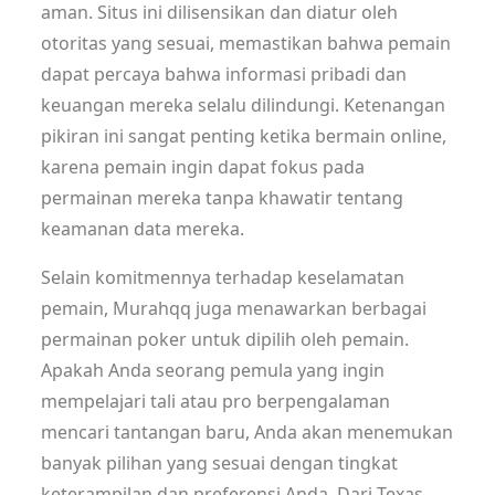
aman. Situs ini dilisensikan dan diatur oleh
otoritas yang sesuai, memastikan bahwa pemain
dapat percaya bahwa informasi pribadi dan
keuangan mereka selalu dilindungi. Ketenangan
pikiran ini sangat penting ketika bermain online,
karena pemain ingin dapat fokus pada
permainan mereka tanpa khawatir tentang
keamanan data mereka.
Selain komitmennya terhadap keselamatan
pemain, Murahqq juga menawarkan berbagai
permainan poker untuk dipilih oleh pemain.
Apakah Anda seorang pemula yang ingin
mempelajari tali atau pro berpengalaman
mencari tantangan baru, Anda akan menemukan
banyak pilihan yang sesuai dengan tingkat
keterampilan dan preferensi Anda. Dari Texas