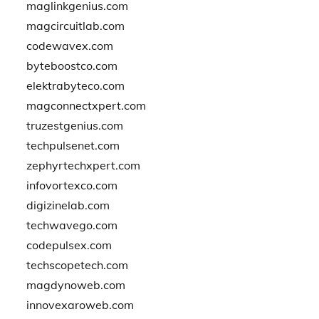
maglinkgenius.com
magcircuitlab.com
codewavex.com
byteboostco.com
elektrabyteco.com
magconnectxpert.com
truzestgenius.com
techpulsenet.com
zephyrtechxpert.com
infovortexco.com
digizinelab.com
techwavego.com
codepulsex.com
techscopetech.com
magdynoweb.com
innovexaroweb.com