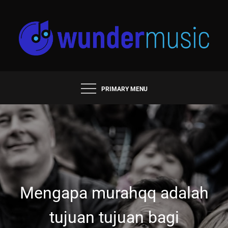
Skip
to
content
SITUS SLOT ONLINE
TERPERCAYA DENGAN
PRIMARY MENU
SLOT GACOR DAN
DEPOSIT E-WALLET
Mengapa murahqq adalah
tujuan tujuan bagi