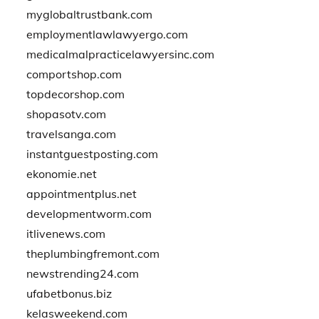
myglobaltrustbank.com
employmentlawlawyergo.com
medicalmalpracticelawyersinc.com
comportshop.com
topdecorshop.com
shopasotv.com
travelsanga.com
instantguestposting.com
ekonomie.net
appointmentplus.net
developmentworm.com
itlivenews.com
theplumbingfremont.com
newstrending24.com
ufabetbonus.biz
kelasweekend.com