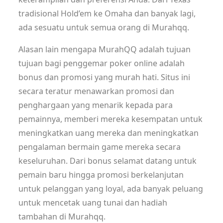
tradisional Hold’em ke Omaha dan banyak lagi,
ada sesuatu untuk semua orang di Murahqq.
Alasan lain mengapa MurahQQ adalah tujuan
tujuan bagi penggemar poker online adalah
bonus dan promosi yang murah hati. Situs ini
secara teratur menawarkan promosi dan
penghargaan yang menarik kepada para
pemainnya, memberi mereka kesempatan untuk
meningkatkan uang mereka dan meningkatkan
pengalaman bermain game mereka secara
keseluruhan. Dari bonus selamat datang untuk
pemain baru hingga promosi berkelanjutan
untuk pelanggan yang loyal, ada banyak peluang
untuk mencetak uang tunai dan hadiah
tambahan di Murahqq.