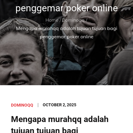
penggemar poker online
Home
Dominoqq
Mengapa murahqq adalah tujuan tujuan bagi
penggemar poker online
Posted
OCTOBER 2, 2025
DOMINOQQ
on
Mengapa murahqq adalah
tujuan tujuan bagi