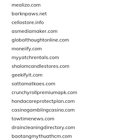
mealizo.com
barknpaws.net
cellostore.info
asmediamaker.com
globalthoughtonline.com
moneiify.com
myyatchrentals.com
shalomcandlestores.com
geekifyit.com
sattamatkaes.com
crunchyrollpremiumapk.com
hondacareprotectplan.com
casinogamblingcasino.com
towtimenews.com
draincleaningdirectory.com
baotangmythuathcm.com