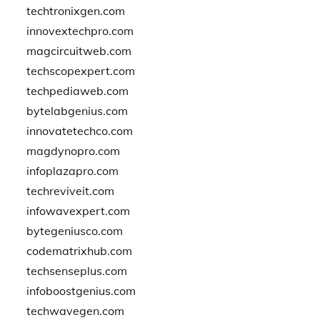
techtronixgen.com
innovextechpro.com
magcircuitweb.com
techscopexpert.com
techpediaweb.com
bytelabgenius.com
innovatetechco.com
magdynopro.com
infoplazapro.com
techreviveit.com
infowavexpert.com
bytegeniusco.com
codematrixhub.com
techsenseplus.com
infoboostgenius.com
techwavegen.com