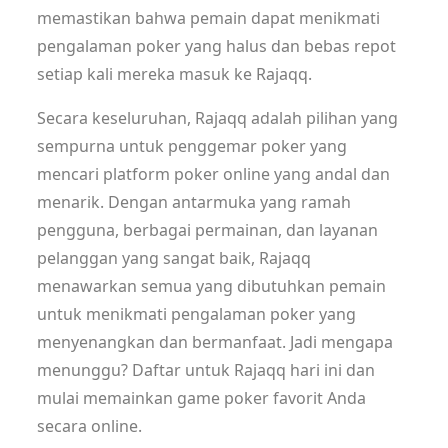
memastikan bahwa pemain dapat menikmati
pengalaman poker yang halus dan bebas repot
setiap kali mereka masuk ke Rajaqq.
Secara keseluruhan, Rajaqq adalah pilihan yang
sempurna untuk penggemar poker yang
mencari platform poker online yang andal dan
menarik. Dengan antarmuka yang ramah
pengguna, berbagai permainan, dan layanan
pelanggan yang sangat baik, Rajaqq
menawarkan semua yang dibutuhkan pemain
untuk menikmati pengalaman poker yang
menyenangkan dan bermanfaat. Jadi mengapa
menunggu? Daftar untuk Rajaqq hari ini dan
mulai memainkan game poker favorit Anda
secara online.