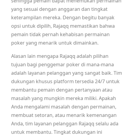
sehingga pemain dapat menemukan permainan
yang sesuai dengan anggaran dan tingkat
keterampilan mereka. Dengan begitu banyak
opsi untuk dipilih, Rajaqq memastikan bahwa
pemain tidak pernah kehabisan permainan
poker yang menarik untuk dimainkan.
Alasan lain mengapa Rajaqq adalah pilihan
tujuan bagi penggemar poker di mana-mana
adalah layanan pelanggan yang sangat baik. Tim
dukungan khusus platform tersedia 24/7 untuk
membantu pemain dengan pertanyaan atau
masalah yang mungkin mereka miliki. Apakah
Anda mengalami masalah dengan permainan,
membuat setoran, atau menarik kemenangan
Anda, tim layanan pelanggan Rajaqq selalu ada
untuk membantu. Tingkat dukungan ini