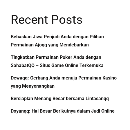
Recent Posts
Bebaskan Jiwa Penjudi Anda dengan Pilihan
Permainan Ajoqq yang Mendebarkan
Tingkatkan Permainan Poker Anda dengan
SahabatQQ – Situs Game Online Terkemuka
Dewaqq: Gerbang Anda menuju Permainan Kasino
yang Menyenangkan
Bersiaplah Menang Besar bersama Lintasanqq
Doyanqq: Hal Besar Berikutnya dalam Judi Online