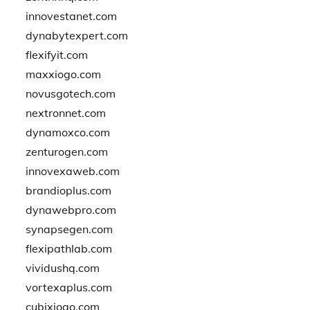
innovestanet.com
dynabytexpert.com
flexifyit.com
maxxiogo.com
novusgotech.com
nextronnet.com
dynamoxco.com
zenturogen.com
innovexaweb.com
brandioplus.com
dynawebpro.com
synapsegen.com
flexipathlab.com
vividushq.com
vortexaplus.com
cubixiogo.com