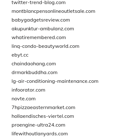
twitter-trend-blog.com
montblancpensonlineoutletsale.com
babygadgetsreview.com
akupunktur-ambulanz.com
whatiremembered.com
linq-condo-beautyworld.com
ebyt.cc
chaindaohang.com
drmarkbuddha.com
lg-air-conditioning-maintenance.com
infoorator.com
novte.com
7hpizzaeasternmarket.com
hollaendisches-viertel.com
proengine-ultra24.com
lifewithoutlanyards.com