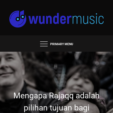
Skip
to
content
SITUS SLOT ONLINE
TERPERCAYA DENGAN
PRIMARY MENU
SLOT GACOR DAN
DEPOSIT E-WALLET
Mengapa Rajaqq adalah
pilihan tujuan bagi