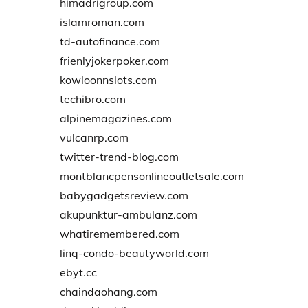
himadrigroup.com
islamroman.com
td-autofinance.com
frienlyjokerpoker.com
kowloonnslots.com
techibro.com
alpinemagazines.com
vulcanrp.com
twitter-trend-blog.com
montblancpensonlineoutletsale.com
babygadgetsreview.com
akupunktur-ambulanz.com
whatiremembered.com
linq-condo-beautyworld.com
ebyt.cc
chaindaohang.com