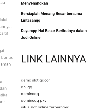
tau
Menyenangkan
Bersiaplah Menang Besar bersama
alui
Lintasanqq
annya.
Doyanqq: Hal Besar Berikutnya dalam
itif
Judi Online
gai
LINK LAINNYA
a bonus
alaman
demo slot gacor
an
ahliqq
 dan
dominoqq
tika
dominoqq pkv
rit
situs slot online terpercaya