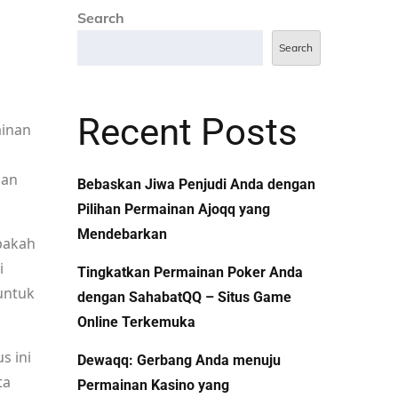
Search
Search
Recent Posts
ainan
gan
Bebaskan Jiwa Penjudi Anda dengan
Pilihan Permainan Ajoqq yang
Mendebarkan
pakah
i
Tingkatkan Permainan Poker Anda
untuk
dengan SahabatQQ – Situs Game
Online Terkemuka
s ini
Dewaqq: Gerbang Anda menuju
ta
Permainan Kasino yang