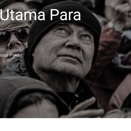
Utama Para
mar Poker