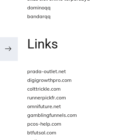
dominoqq
bandarqq
Links
prada-outlet.net
digigrowthpro.com
colttrickle.com
runnerpickfr.com
omnifuture.net
gamblingfunnels.com
pcos-help.com
btfutsal.com