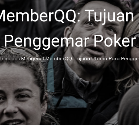
MemberQQ: Tujuan 
Penggemar Poker
minoqq
Mengenal MemberQQ: Tujuan Utama Para Pengge