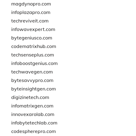
magdynopro.com
infoplazapro.com
techreviveit.com
infowavexpert.com
bytegeniusco.com
codematrixhub.com
techsenseplus.com
infoboostgenius.com
techwavegen.com
bytesavvypro.com
byteinsightgen.com
digizinetech.com
infomatrixgen.com
innovexarolab.com
infobytetechlab.com
codespherepro.com