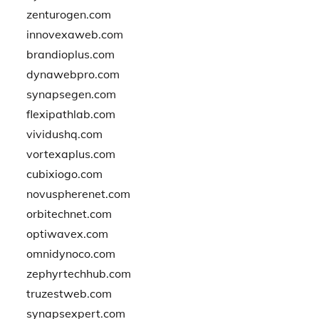
zenturogen.com
innovexaweb.com
brandioplus.com
dynawebpro.com
synapsegen.com
flexipathlab.com
vividushq.com
vortexaplus.com
cubixiogo.com
novuspherenet.com
orbitechnet.com
optiwavex.com
omnidynoco.com
zephyrtechhub.com
truzestweb.com
synapsexpert.com