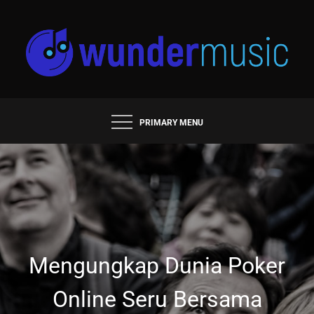
Skip
to
content
SITUS SLOT ONLINE
TERPERCAYA DENGAN
PRIMARY MENU
SLOT GACOR DAN
DEPOSIT E-WALLET
Mengungkap Dunia Poker
Online Seru Bersama