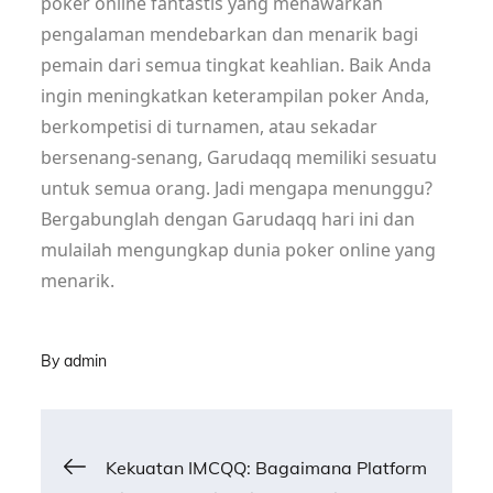
poker online fantastis yang menawarkan
pengalaman mendebarkan dan menarik bagi
pemain dari semua tingkat keahlian. Baik Anda
ingin meningkatkan keterampilan poker Anda,
berkompetisi di turnamen, atau sekadar
bersenang-senang, Garudaqq memiliki sesuatu
untuk semua orang. Jadi mengapa menunggu?
Bergabunglah dengan Garudaqq hari ini dan
mulailah mengungkap dunia poker online yang
menarik.
By
admin
Post
Kekuatan IMCQQ: Bagaimana Platform