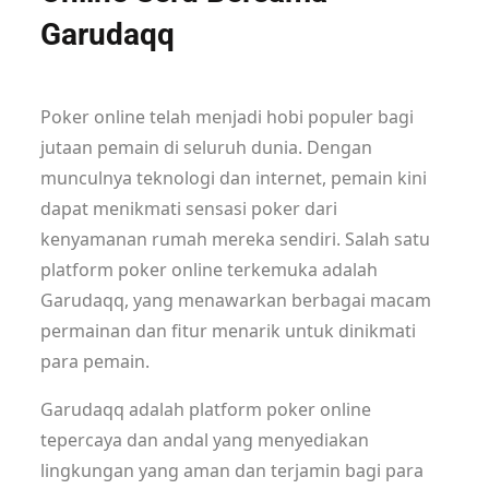
Garudaqq
Poker online telah menjadi hobi populer bagi
jutaan pemain di seluruh dunia. Dengan
munculnya teknologi dan internet, pemain kini
dapat menikmati sensasi poker dari
kenyamanan rumah mereka sendiri. Salah satu
platform poker online terkemuka adalah
Garudaqq, yang menawarkan berbagai macam
permainan dan fitur menarik untuk dinikmati
para pemain.
Garudaqq adalah platform poker online
tepercaya dan andal yang menyediakan
lingkungan yang aman dan terjamin bagi para