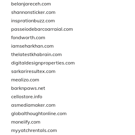
belanjareceh.com
shannonsticker.com
insprationbuzz.com
passeiodebarcoarraial.com
fondworth.com
iamseharkhan.com
thelatestkhabrain.com
digitaldesignproperties.com
sarkariresultex.com
mealizo.com
barknpaws.net
cellostore.info
asmediamaker.com
globalthoughtonline.com
moneiify.com
myyatchrentals.com