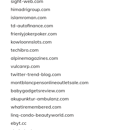
sight-web.com
himadrigroup.com
islamroman.com
td-autofinance.com
frienlyjokerpoker.com
kowloonnslots.com
techibro.com
alpinemagazines.com
vulcanrp.com
twitter-trend-blog.com
montblancpensonlineoutletsale.com
babygadgetsreview.com
akupunktur-ambulanz.com
whatiremembered.com
linq-condo-beautyworld.com
ebyt.cc