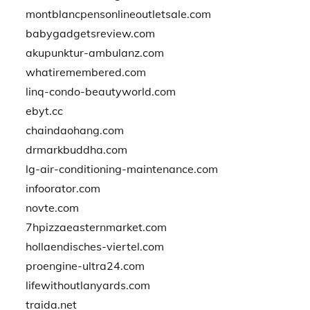
montblancpensonlineoutletsale.com
babygadgetsreview.com
akupunktur-ambulanz.com
whatiremembered.com
linq-condo-beautyworld.com
ebyt.cc
chaindaohang.com
drmarkbuddha.com
lg-air-conditioning-maintenance.com
infoorator.com
novte.com
7hpizzaeasternmarket.com
hollaendisches-viertel.com
proengine-ultra24.com
lifewithoutlanyards.com
traida.net