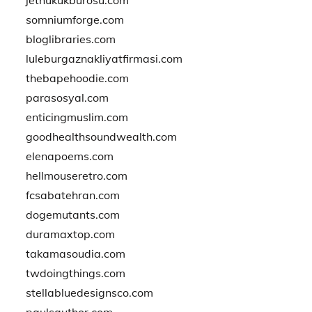
jethukukburosu.com
somniumforge.com
bloglibraries.com
luleburgaznakliyatfirmasi.com
thebapehoodie.com
parasosyal.com
enticingmuslim.com
goodhealthsoundwealth.com
elenapoems.com
hellmouseretro.com
fcsabatehran.com
dogemutants.com
duramaxtop.com
takamasoudia.com
twdoingthings.com
stellabluedesignsco.com