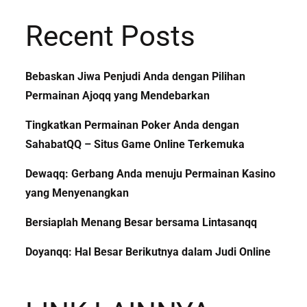
Recent Posts
Bebaskan Jiwa Penjudi Anda dengan Pilihan
Permainan Ajoqq yang Mendebarkan
Tingkatkan Permainan Poker Anda dengan
SahabatQQ – Situs Game Online Terkemuka
Dewaqq: Gerbang Anda menuju Permainan Kasino
yang Menyenangkan
Bersiaplah Menang Besar bersama Lintasanqq
Doyanqq: Hal Besar Berikutnya dalam Judi Online