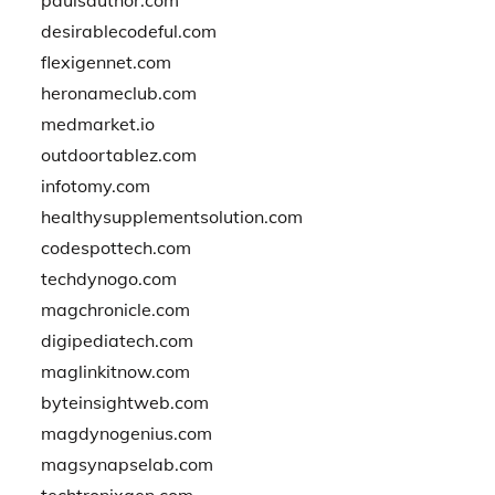
paulsauthor.com
desirablecodeful.com
flexigennet.com
heronameclub.com
medmarket.io
outdoortablez.com
infotomy.com
healthysupplementsolution.com
codespottech.com
techdynogo.com
magchronicle.com
digipediatech.com
maglinkitnow.com
byteinsightweb.com
magdynogenius.com
magsynapselab.com