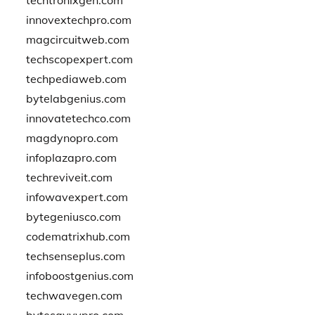
techtronixgen.com
innovextechpro.com
magcircuitweb.com
techscopexpert.com
techpediaweb.com
bytelabgenius.com
innovatetechco.com
magdynopro.com
infoplazapro.com
techreviveit.com
infowavexpert.com
bytegeniusco.com
codematrixhub.com
techsenseplus.com
infoboostgenius.com
techwavegen.com