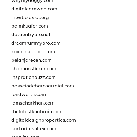
whymydoggy.com
digitalearnweb.com
interbolaslot.org
palmkuafor.com
dataentrypro.net
dreamrummypro.com
kaiminsupport.com
belanjareceh.com
shannonsticker.com
insprationbuzz.com
passeiodebarcoarraial.com
fondworth.com
iamseharkhan.com
thelatestkhabrain.com
digitaldesignproperties.com
sarkariresultex.com