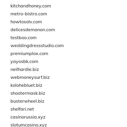
kitchandhoney.com
metro-bistro.com
howtosolv.com
delicesdemanon.com
testboo.com
weddingdressstudio.com
premiumplox.com
yayosbk.com
neilhardie.biz
webmoneysurf.biz
kolohebluet.biz
shootermask.biz
busterwheel.biz
shelfari.net
casinorussia.xyz
slotumcasino.xyz