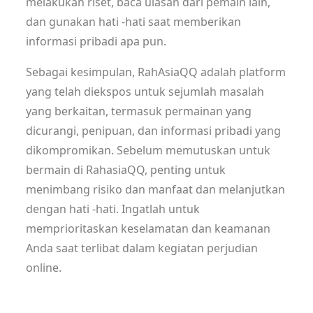
melakukan riset, baca ulasan dari pemain lain,
dan gunakan hati -hati saat memberikan
informasi pribadi apa pun.
Sebagai kesimpulan, RahAsiaQQ adalah platform
yang telah diekspos untuk sejumlah masalah
yang berkaitan, termasuk permainan yang
dicurangi, penipuan, dan informasi pribadi yang
dikompromikan. Sebelum memutuskan untuk
bermain di RahasiaQQ, penting untuk
menimbang risiko dan manfaat dan melanjutkan
dengan hati -hati. Ingatlah untuk
memprioritaskan keselamatan dan keamanan
Anda saat terlibat dalam kegiatan perjudian
online.