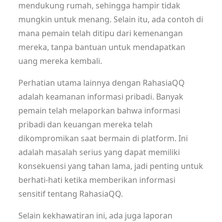
mendukung rumah, sehingga hampir tidak
mungkin untuk menang. Selain itu, ada contoh di
mana pemain telah ditipu dari kemenangan
mereka, tanpa bantuan untuk mendapatkan
uang mereka kembali.
Perhatian utama lainnya dengan RahasiaQQ
adalah keamanan informasi pribadi. Banyak
pemain telah melaporkan bahwa informasi
pribadi dan keuangan mereka telah
dikompromikan saat bermain di platform. Ini
adalah masalah serius yang dapat memiliki
konsekuensi yang tahan lama, jadi penting untuk
berhati-hati ketika memberikan informasi
sensitif tentang RahasiaQQ.
Selain kekhawatiran ini, ada juga laporan