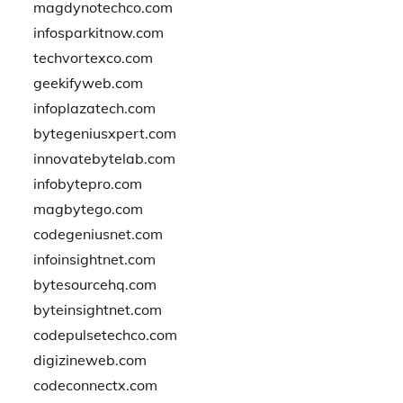
magdynotechco.com
infosparkitnow.com
techvortexco.com
geekifyweb.com
infoplazatech.com
bytegeniusxpert.com
innovatebytelab.com
infobytepro.com
magbytego.com
codegeniusnet.com
infoinsightnet.com
bytesourcehq.com
byteinsightnet.com
codepulsetechco.com
digizineweb.com
codeconnectx.com