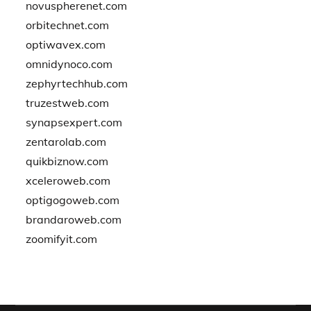
novuspherenet.com
orbitechnet.com
optiwavex.com
omnidynoco.com
zephyrtechhub.com
truzestweb.com
synapsexpert.com
zentarolab.com
quikbiznow.com
xceleroweb.com
optigogoweb.com
brandaroweb.com
zoomifyit.com