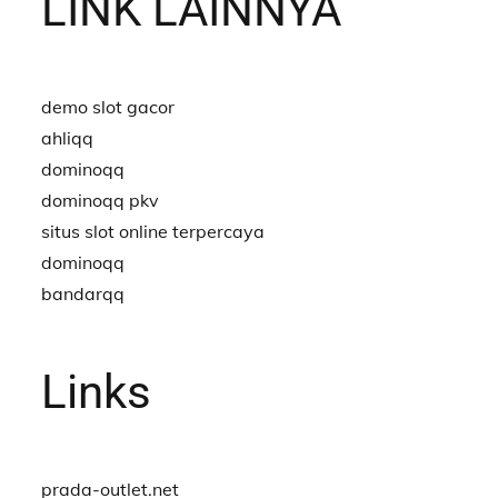
LINK LAINNYA
demo slot gacor
ahliqq
dominoqq
dominoqq pkv
situs slot online terpercaya
dominoqq
bandarqq
Links
prada-outlet.net