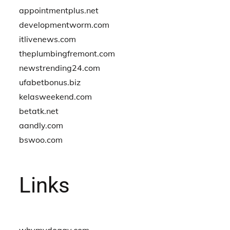
appointmentplus.net
developmentworm.com
itlivenews.com
theplumbingfremont.com
newstrending24.com
ufabetbonus.biz
kelasweekend.com
betatk.net
aandly.com
bswoo.com
Links