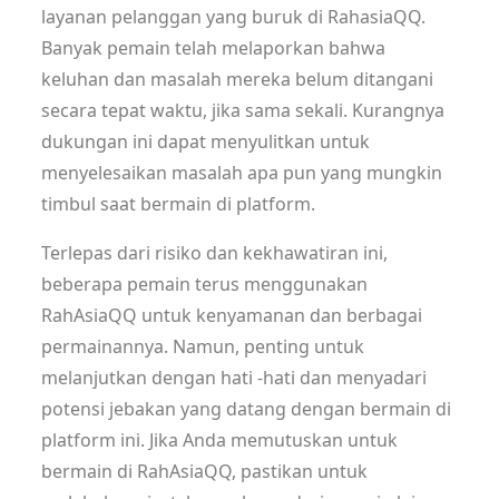
layanan pelanggan yang buruk di RahasiaQQ.
Banyak pemain telah melaporkan bahwa
keluhan dan masalah mereka belum ditangani
secara tepat waktu, jika sama sekali. Kurangnya
dukungan ini dapat menyulitkan untuk
menyelesaikan masalah apa pun yang mungkin
timbul saat bermain di platform.
Terlepas dari risiko dan kekhawatiran ini,
beberapa pemain terus menggunakan
RahAsiaQQ untuk kenyamanan dan berbagai
permainannya. Namun, penting untuk
melanjutkan dengan hati -hati dan menyadari
potensi jebakan yang datang dengan bermain di
platform ini. Jika Anda memutuskan untuk
bermain di RahAsiaQQ, pastikan untuk