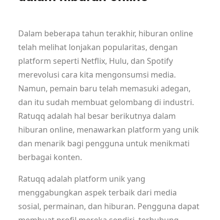
Dalam beberapa tahun terakhir, hiburan online
telah melihat lonjakan popularitas, dengan
platform seperti Netflix, Hulu, dan Spotify
merevolusi cara kita mengonsumsi media.
Namun, pemain baru telah memasuki adegan,
dan itu sudah membuat gelombang di industri.
Ratuqq adalah hal besar berikutnya dalam
hiburan online, menawarkan platform yang unik
dan menarik bagi pengguna untuk menikmati
berbagai konten.
Ratuqq adalah platform unik yang
menggabungkan aspek terbaik dari media
sosial, permainan, dan hiburan. Pengguna dapat