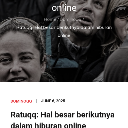
online
Home
Dominoqq
Ratuqq: Hal besar berikutnya dalam hiburan
online
Posted
JUNE 6, 2025
DOMINOQQ
on
Ratuqq: Hal besar berikutnya
dalam hiburan online