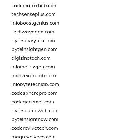
codematrixhub.com
techsenseplus.com
infoboostgenius.com
techwavegen.com
bytesavvypro.com
byteinsightgen.com
digizinetech.com
infomatrixgen.com
innovexarolab.com
infobytetechlab.com
codespherepro.com
codegenixnet.com
bytesourceweb.com
byteinsightnow.com
coderevivetech.com
magrevolveco.com