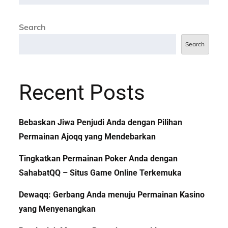
Search
Search
Recent Posts
Bebaskan Jiwa Penjudi Anda dengan Pilihan
Permainan Ajoqq yang Mendebarkan
Tingkatkan Permainan Poker Anda dengan
SahabatQQ – Situs Game Online Terkemuka
Dewaqq: Gerbang Anda menuju Permainan Kasino
yang Menyenangkan