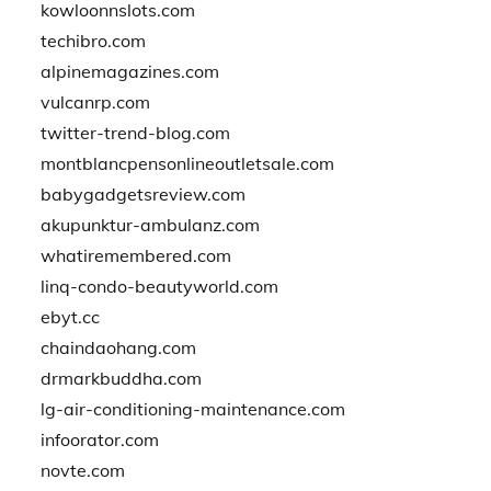
kowloonnslots.com
techibro.com
alpinemagazines.com
vulcanrp.com
twitter-trend-blog.com
montblancpensonlineoutletsale.com
babygadgetsreview.com
akupunktur-ambulanz.com
whatiremembered.com
linq-condo-beautyworld.com
ebyt.cc
chaindaohang.com
drmarkbuddha.com
lg-air-conditioning-maintenance.com
infoorator.com
novte.com