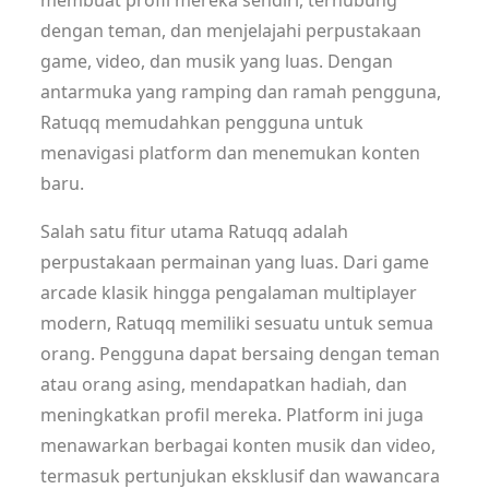
membuat profil mereka sendiri, terhubung
dengan teman, dan menjelajahi perpustakaan
game, video, dan musik yang luas. Dengan
antarmuka yang ramping dan ramah pengguna,
Ratuqq memudahkan pengguna untuk
menavigasi platform dan menemukan konten
baru.
Salah satu fitur utama Ratuqq adalah
perpustakaan permainan yang luas. Dari game
arcade klasik hingga pengalaman multiplayer
modern, Ratuqq memiliki sesuatu untuk semua
orang. Pengguna dapat bersaing dengan teman
atau orang asing, mendapatkan hadiah, dan
meningkatkan profil mereka. Platform ini juga
menawarkan berbagai konten musik dan video,
termasuk pertunjukan eksklusif dan wawancara