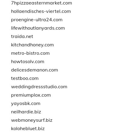
7hpizzaeasternmarket.com
hollaendisches-viertel.com
proengine-ultra24.com
lifewithoutlanyards.com
traida.net
kitchandhoney.com
metro-bistro.com
howtosolv.com
delicesdemanon.com
testboo.com
weddingdressstudio.com
premiumplox.com
yayosbk.com
neilhardie.biz
webmoneysurf.biz
kolohebluet.biz