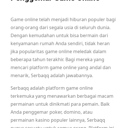
Game online telah menjadi hiburan populer bagi
orang-orang dari segala usia di seluruh dunia.
Dengan kemudahan untuk bisa bermain dari
kenyamanan rumah Anda sendiri, tidak heran
jika popularitas game online meledak dalam
beberapa tahun terakhir. Bagi mereka yang
mencari platform game online yang andal dan
menarik, Serbaqq adalah jawabannya.
Serbaqq adalah platform game online
terkemuka yang menawarkan berbagai macam
permainan untuk dinikmati para pemain. Baik
Anda penggemar poker, domino, atau
permainan kasino populer lainnya, Serbaqq