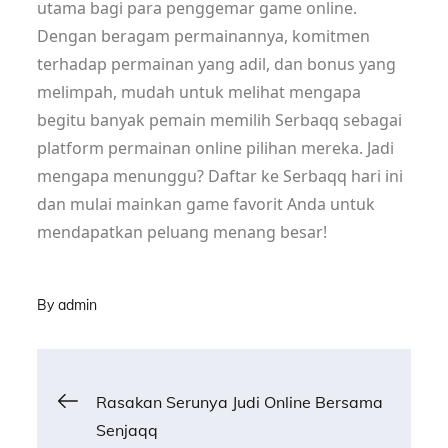
utama bagi para penggemar game online.
Dengan beragam permainannya, komitmen
terhadap permainan yang adil, dan bonus yang
melimpah, mudah untuk melihat mengapa
begitu banyak pemain memilih Serbaqq sebagai
platform permainan online pilihan mereka. Jadi
mengapa menunggu? Daftar ke Serbaqq hari ini
dan mulai mainkan game favorit Anda untuk
mendapatkan peluang menang besar!
By
admin
Post
Rasakan Serunya Judi Online Bersama
Senjaqq