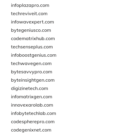
infoplazapro.com
techreviveit.com
infowavexpert.com
bytegeniusco.com
codematrixhub.com
techsenseplus.com
infoboostgenius.com
techwavegen.com
bytesavvypro.com
byteinsightgen.com
digizinetech.com
infomatrixgen.com
innovexarolab.com
infobytetechlab.com
codespherepro.com
codegenixnet.com