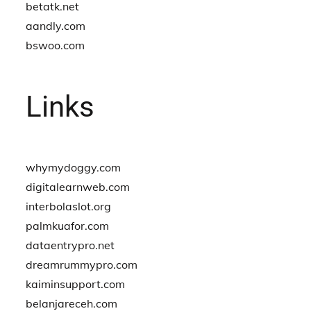
betatk.net
aandly.com
bswoo.com
Links
whymydoggy.com
digitalearnweb.com
interbolaslot.org
palmkuafor.com
dataentrypro.net
dreamrummypro.com
kaiminsupport.com
belanjareceh.com