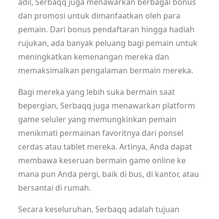
adil, Serbaqq juga menawarkan berbagai bonus
dan promosi untuk dimanfaatkan oleh para
pemain. Dari bonus pendaftaran hingga hadiah
rujukan, ada banyak peluang bagi pemain untuk
meningkatkan kemenangan mereka dan
memaksimalkan pengalaman bermain mereka.
Bagi mereka yang lebih suka bermain saat
bepergian, Serbaqq juga menawarkan platform
game seluler yang memungkinkan pemain
menikmati permainan favoritnya dari ponsel
cerdas atau tablet mereka. Artinya, Anda dapat
membawa keseruan bermain game online ke
mana pun Anda pergi, baik di bus, di kantor, atau
bersantai di rumah.
Secara keseluruhan, Serbaqq adalah tujuan