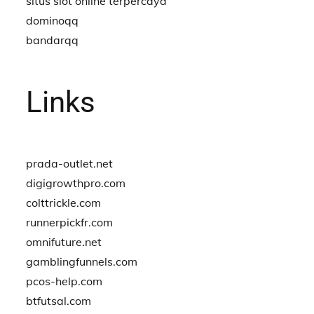
situs slot online terpercaya
dominoqq
bandarqq
Links
prada-outlet.net
digigrowthpro.com
colttrickle.com
runnerpickfr.com
omnifuture.net
gamblingfunnels.com
pcos-help.com
btfutsal.com