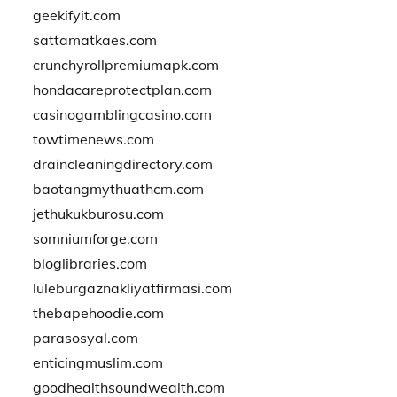
geekifyit.com
sattamatkaes.com
crunchyrollpremiumapk.com
hondacareprotectplan.com
casinogamblingcasino.com
towtimenews.com
draincleaningdirectory.com
baotangmythuathcm.com
jethukukburosu.com
somniumforge.com
bloglibraries.com
luleburgaznakliyatfirmasi.com
thebapehoodie.com
parasosyal.com
enticingmuslim.com
goodhealthsoundwealth.com