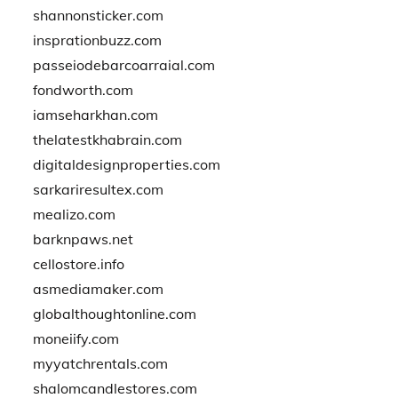
shannonsticker.com
insprationbuzz.com
passeiodebarcoarraial.com
fondworth.com
iamseharkhan.com
thelatestkhabrain.com
digitaldesignproperties.com
sarkariresultex.com
mealizo.com
barknpaws.net
cellostore.info
asmediamaker.com
globalthoughtonline.com
moneiify.com
myyatchrentals.com
shalomcandlestores.com