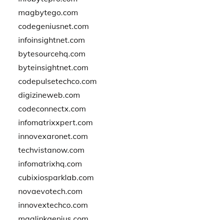
magbytego.com
codegeniusnet.com
infoinsightnet.com
bytesourcehq.com
byteinsightnet.com
codepulsetechco.com
digizineweb.com
codeconnectx.com
infomatrixxpert.com
innovexaronet.com
techvistanow.com
infomatrixhq.com
cubixiosparklab.com
novaevotech.com
innovextechco.com
maglinkgenius.com