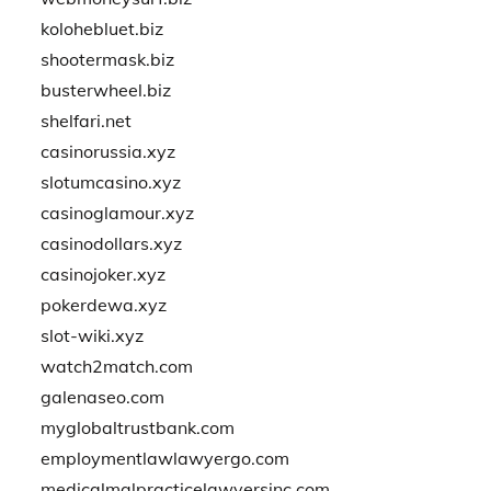
kolohebluet.biz
shootermask.biz
busterwheel.biz
shelfari.net
casinorussia.xyz
slotumcasino.xyz
casinoglamour.xyz
casinodollars.xyz
casinojoker.xyz
pokerdewa.xyz
slot-wiki.xyz
watch2match.com
galenaseo.com
myglobaltrustbank.com
employmentlawlawyergo.com
medicalmalpracticelawyersinc.com