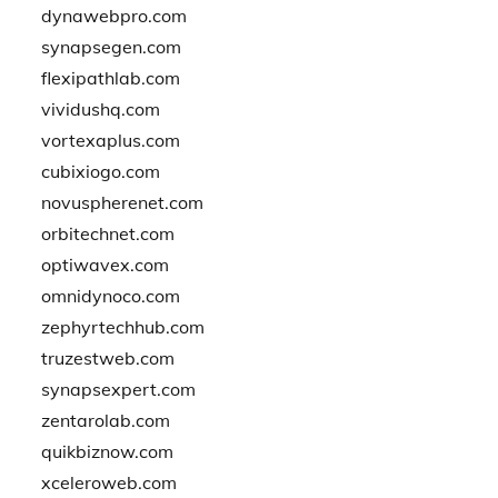
dynawebpro.com
synapsegen.com
flexipathlab.com
vividushq.com
vortexaplus.com
cubixiogo.com
novuspherenet.com
orbitechnet.com
optiwavex.com
omnidynoco.com
zephyrtechhub.com
truzestweb.com
synapsexpert.com
zentarolab.com
quikbiznow.com
xceleroweb.com