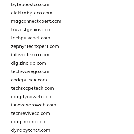
byteboostco.com
elektrabyteco.com
magconnectxpert.com
truzestgenius.com
techpulsenet.com
zephyrtechxpert.com
infovortexco.com
digizinelab.com
techwavego.com
codepulsex.com
techscopetech.com
magdynoweb.com
innovexaroweb.com
techreviveco.com
maglinkaro.com
dynabytenet.com