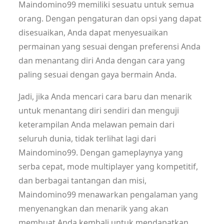
Maindomino99 memiliki sesuatu untuk semua
orang. Dengan pengaturan dan opsi yang dapat
disesuaikan, Anda dapat menyesuaikan
permainan yang sesuai dengan preferensi Anda
dan menantang diri Anda dengan cara yang
paling sesuai dengan gaya bermain Anda.
Jadi, jika Anda mencari cara baru dan menarik
untuk menantang diri sendiri dan menguji
keterampilan Anda melawan pemain dari
seluruh dunia, tidak terlihat lagi dari
Maindomino99. Dengan gameplaynya yang
serba cepat, mode multiplayer yang kompetitif,
dan berbagai tantangan dan misi,
Maindomino99 menawarkan pengalaman yang
menyenangkan dan menarik yang akan
membuat Anda kembali untuk mendapatkan