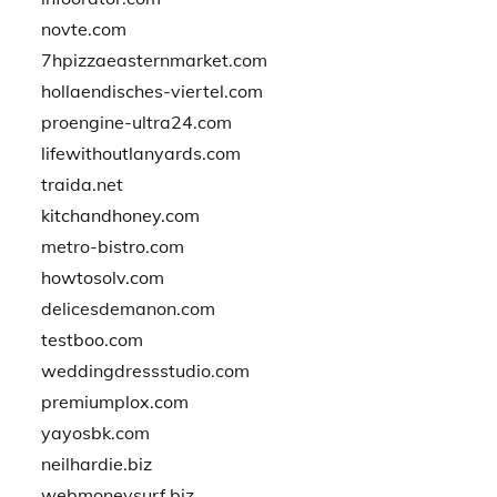
novte.com
7hpizzaeasternmarket.com
hollaendisches-viertel.com
proengine-ultra24.com
lifewithoutlanyards.com
traida.net
kitchandhoney.com
metro-bistro.com
howtosolv.com
delicesdemanon.com
testboo.com
weddingdressstudio.com
premiumplox.com
yayosbk.com
neilhardie.biz
webmoneysurf.biz