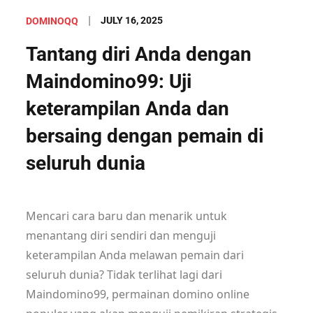
Posted
JULY 16, 2025
DOMINOQQ
on
Tantang diri Anda dengan
Maindomino99: Uji
keterampilan Anda dan
bersaing dengan pemain di
seluruh dunia
Mencari cara baru dan menarik untuk
menantang diri sendiri dan menguji
keterampilan Anda melawan pemain dari
seluruh dunia? Tidak terlihat lagi dari
Maindomino99, permainan domino online