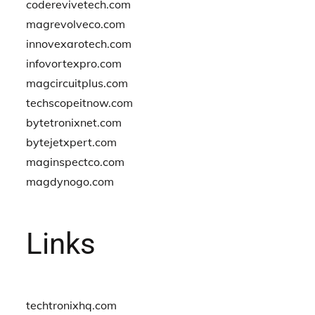
coderevivetech.com
magrevolveco.com
innovexarotech.com
infovortexpro.com
magcircuitplus.com
techscopeitnow.com
bytetronixnet.com
bytejetxpert.com
maginspectco.com
magdynogo.com
Links
techtronixhq.com