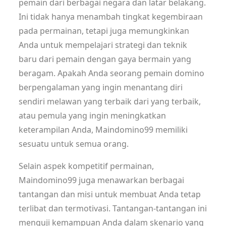
pemain dari berbagai negara dan latar belakang.
Ini tidak hanya menambah tingkat kegembiraan
pada permainan, tetapi juga memungkinkan
Anda untuk mempelajari strategi dan teknik
baru dari pemain dengan gaya bermain yang
beragam. Apakah Anda seorang pemain domino
berpengalaman yang ingin menantang diri
sendiri melawan yang terbaik dari yang terbaik,
atau pemula yang ingin meningkatkan
keterampilan Anda, Maindomino99 memiliki
sesuatu untuk semua orang.
Selain aspek kompetitif permainan,
Maindomino99 juga menawarkan berbagai
tantangan dan misi untuk membuat Anda tetap
terlibat dan termotivasi. Tantangan-tantangan ini
menguji kemampuan Anda dalam skenario yang