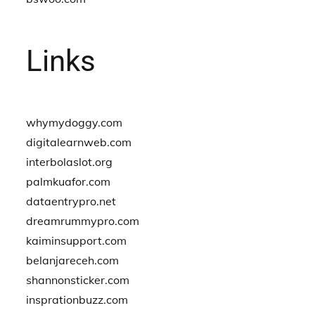
Links
whymydoggy.com
digitalearnweb.com
interbolaslot.org
palmkuafor.com
dataentrypro.net
dreamrummypro.com
kaiminsupport.com
belanjareceh.com
shannonsticker.com
insprationbuzz.com