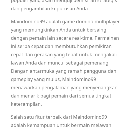
populer yang akan menguji pemikiran strategis
dan pengambilan keputusan Anda.
Maindomino99 adalah game domino multiplayer
yang memungkinkan Anda untuk bersaing
dengan pemain lain secara real-time. Permainan
ini serba cepat dan membutuhkan pemikiran
cepat dan gerakan yang tepat untuk mengakali
lawan Anda dan muncul sebagai pemenang.
Dengan antarmuka yang ramah pengguna dan
gameplay yang mulus, Maindomino99
menawarkan pengalaman yang menyenangkan
dan menarik bagi pemain dari semua tingkat
keterampilan.
Salah satu fitur terbaik dari Maindomino99
adalah kemampuan untuk bermain melawan