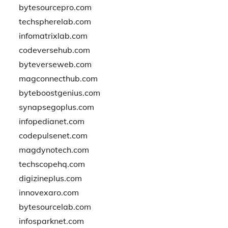
bytesourcepro.com
techspherelab.com
infomatrixlab.com
codeversehub.com
byteverseweb.com
magconnecthub.com
byteboostgenius.com
synapsegoplus.com
infopedianet.com
codepulsenet.com
magdynotech.com
techscopehq.com
digizineplus.com
innovexaro.com
bytesourcelab.com
infosparknet.com