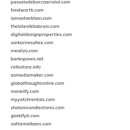
passeiodebarcoarraial.com
fondworth.com
iamseharkhan.com
thelatestkhabrain.com
digitaldesignproperties.com
sarkariresultex.com
mealizo.com
barknpaws.net
cellostore.info
asmediamaker.com
globalthoughtonline.com
moneiify.com
myyatchrentals.com
shalomcandlestores.com
geekifyit.com
sattamatkaes.com