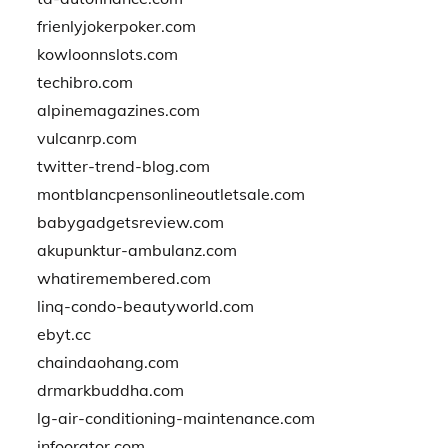
frienlyjokerpoker.com
kowloonnslots.com
techibro.com
alpinemagazines.com
vulcanrp.com
twitter-trend-blog.com
montblancpensonlineoutletsale.com
babygadgetsreview.com
akupunktur-ambulanz.com
whatiremembered.com
linq-condo-beautyworld.com
ebyt.cc
chaindaohang.com
drmarkbuddha.com
lg-air-conditioning-maintenance.com
infoorator.com