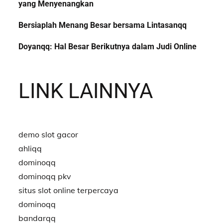
yang Menyenangkan
Bersiaplah Menang Besar bersama Lintasanqq
Doyanqq: Hal Besar Berikutnya dalam Judi Online
LINK LAINNYA
demo slot gacor
ahliqq
dominoqq
dominoqq pkv
situs slot online terpercaya
dominoqq
bandarqq