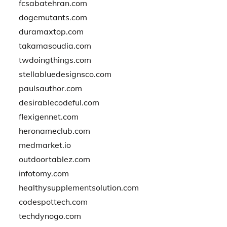
fcsabatehran.com
dogemutants.com
duramaxtop.com
takamasoudia.com
twdoingthings.com
stellabluedesignsco.com
paulsauthor.com
desirablecodeful.com
flexigennet.com
heronameclub.com
medmarket.io
outdoortablez.com
infotomy.com
healthysupplementsolution.com
codespottech.com
techdynogo.com