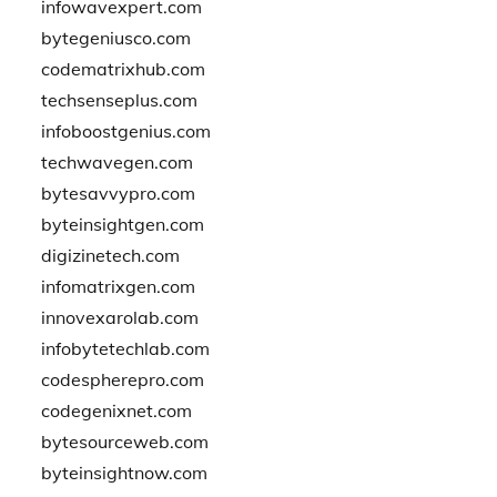
infowavexpert.com
bytegeniusco.com
codematrixhub.com
techsenseplus.com
infoboostgenius.com
techwavegen.com
bytesavvypro.com
byteinsightgen.com
digizinetech.com
infomatrixgen.com
innovexarolab.com
infobytetechlab.com
codespherepro.com
codegenixnet.com
bytesourceweb.com
byteinsightnow.com