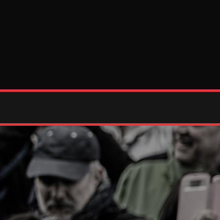
N SLOT GACOR DAN