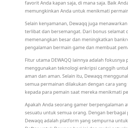
favorit Anda kapan saja, di mana saja. Baik An
memungkinkan Anda untuk menikmati permaina
Selain kenyamanan, Dewaqq juga menawarkan 
terlibat dan bersemangat. Dari bonus selamat
memenangkan besar dan meningkatkan bankrol
pengalaman bermain game dan membuat pemai
Fitur utama DEWAQQ lainnya adalah fokusnya p
menggunakan teknologi enkripsi canggih untu
aman dan aman. Selain itu, Dewaqq mengguna
semua permainan dilakukan dengan cara yang 
kepada para pemain saat mereka menikmati pe
Apakah Anda seorang gamer berpengalaman ata
sesuatu untuk semua orang. Dengan berbagai 
Dewaqq adalah platform yang sempurna untuk