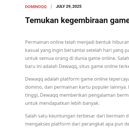
Posted
JULY 29, 2025
DOMINOQQ
on
Temukan kegembiraan game
Permainan online telah menjadi bentuk hiburan
kasual yang ingin bersantai setelah hari yang
untuk semua orang di dunia game online. Salah
baru ini adalah Dewaqq, situs game online te
Dewaqq adalah platform game online teperca
domino, dan permainan kartu populer lainnya
tinggi, Dewaqq memberikan pengalaman berm
untuk mendapatkan lebih banyak.
Salah satu keuntungan terbesar dari bermain
mengakses platform dari perangkat apa pun d