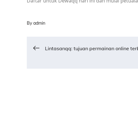
Daftar untuk Dewaqq hari ini dan mulai petua
By
admin
Post
Lintasanqq: tujuan permainan online ter
navigation