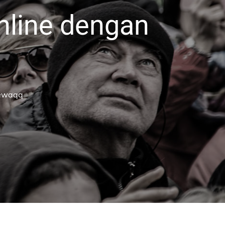
line dengan
Dewaqq