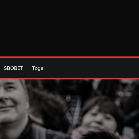
NE TERPERCAYA DENGA
T
SBOBET
Togel