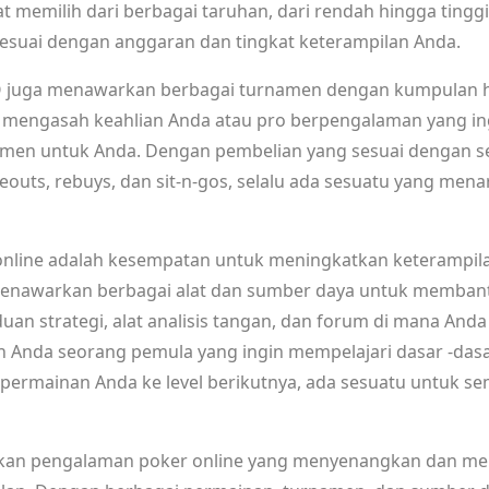
 memilih dari berbagai taruhan, dari rendah hingga tinggi
esuai dengan anggaran dan tingkat keterampilan Anda.
Q juga menawarkan berbagai turnamen dengan kumpulan 
n mengasah keahlian Anda atau pro berpengalaman yang in
namen untuk Anda. Dengan pembelian yang sesuai dengan 
outs, rebuys, dan sit-n-gos, selalu ada sesuatu yang mena
 online adalah kesempatan untuk meningkatkan keterampil
 menawarkan berbagai alat dan sumber daya untuk memban
an strategi, alat analisis tangan, dan forum di mana Anda
h Anda seorang pemula yang ingin mempelajari dasar -das
ermainan Anda ke level berikutnya, ada sesuatu untuk s
an pengalaman poker online yang menyenangkan dan me