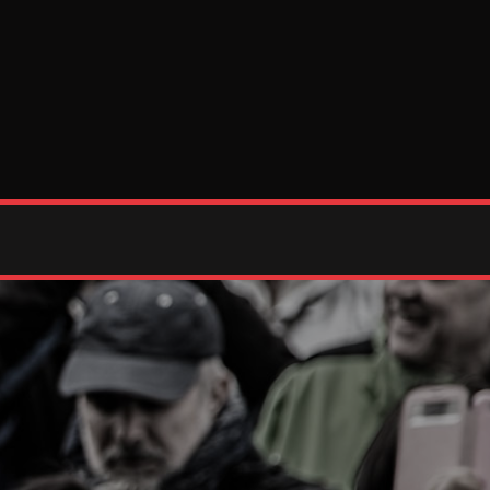
N SLOT GACOR DAN