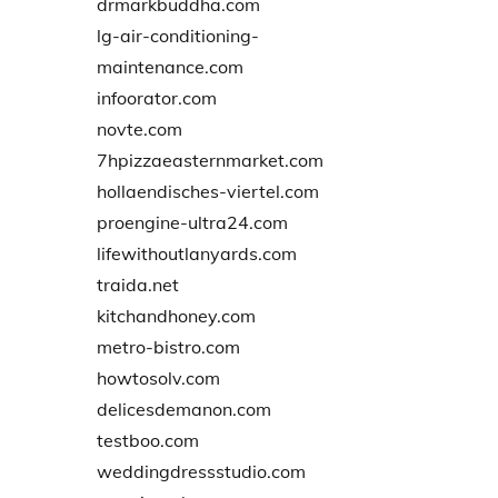
drmarkbuddha.com
lg-air-conditioning-
maintenance.com
infoorator.com
novte.com
7hpizzaeasternmarket.com
hollaendisches-viertel.com
proengine-ultra24.com
lifewithoutlanyards.com
traida.net
kitchandhoney.com
metro-bistro.com
howtosolv.com
delicesdemanon.com
testboo.com
weddingdressstudio.com