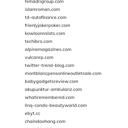
himadrigroup.com
islamroman.com
td-autofinance.com
frienlyjokerpoker.com
kowloonnslots.com
techibro.com
alpinemagazines.com
vulcanrp.com
twitter-trend-blog.com
montblancpensonlineoutletsale.com
babygadgetsreview.com
akupunktur-ambulanz.com
whatiremembered.com
linq-condo-beautyworld.com
ebyt.cc
chaindaohang.com