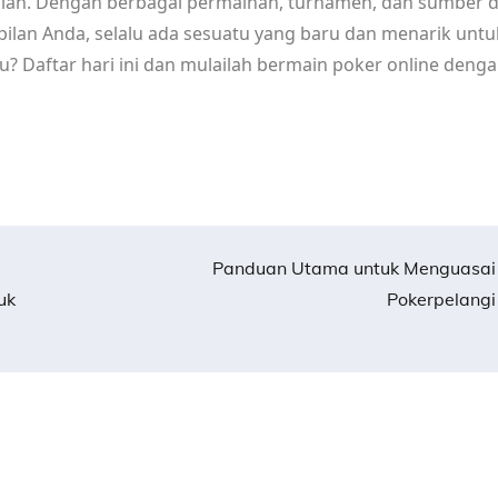
ilan. Dengan berbagai permainan, turnamen, dan sumber 
an Anda, selalu ada sesuatu yang baru dan menarik untu
 Daftar hari ini dan mulailah bermain poker online deng
Panduan Utama untuk Menguasai
uk
Pokerpelangi