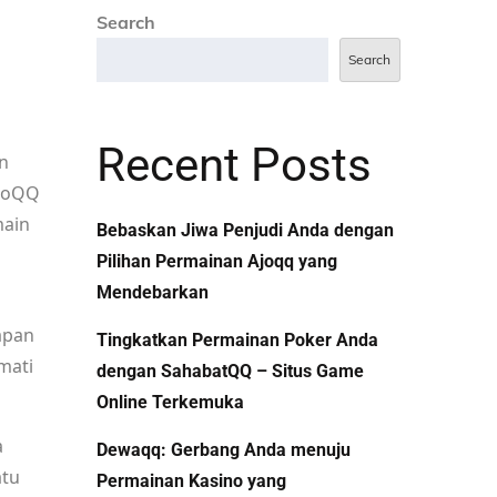
Search
Search
Recent Posts
an
inoQQ
main
Bebaskan Jiwa Penjudi Anda dengan
Pilihan Permainan Ajoqq yang
Mendebarkan
apan
Tingkatkan Permainan Poker Anda
mati
dengan SahabatQQ – Situs Game
Online Terkemuka
a
Dewaqq: Gerbang Anda menuju
atu
Permainan Kasino yang