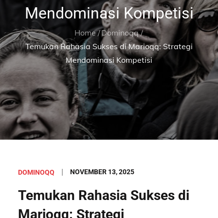
Mendominasi Kompetisi
Home
Dominoqq
Temukan Rahasia Sukses di Marioqq: Strategi
Mendominasi Kompetisi
Posted
NOVEMBER 13, 2025
DOMINOQQ
on
Temukan Rahasia Sukses di
Marioqq: Strategi