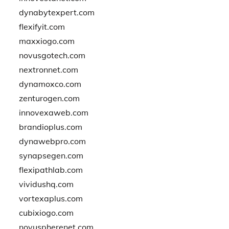
dynabytexpert.com
flexifyit.com
maxxiogo.com
novusgotech.com
nextronnet.com
dynamoxco.com
zenturogen.com
innovexaweb.com
brandioplus.com
dynawebpro.com
synapsegen.com
flexipathlab.com
vividushq.com
vortexaplus.com
cubixiogo.com
novuspherenet.com