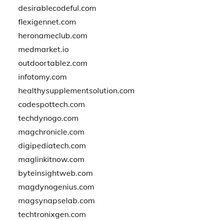
desirablecodeful.com
flexigennet.com
heronameclub.com
medmarket.io
outdoortablez.com
infotomy.com
healthysupplementsolution.com
codespottech.com
techdynogo.com
magchronicle.com
digipediatech.com
maglinkitnow.com
byteinsightweb.com
magdynogenius.com
magsynapselab.com
techtronixgen.com