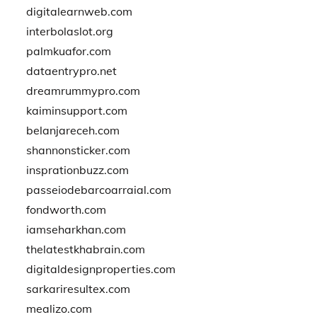
digitalearnweb.com
interbolaslot.org
palmkuafor.com
dataentrypro.net
dreamrummypro.com
kaiminsupport.com
belanjareceh.com
shannonsticker.com
insprationbuzz.com
passeiodebarcoarraial.com
fondworth.com
iamseharkhan.com
thelatestkhabrain.com
digitaldesignproperties.com
sarkariresultex.com
mealizo.com