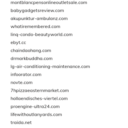
montblancpensonlineoutletsale.com
babygadgetsreview.com
akupunktur-ambulanz.com
whatiremembered.com
linq-condo-beautyworld.com
ebyt.cc
chaindaohang.com
drmarkbuddha.com
lg-air-conditioning-maintenance.com
infoorator.com
novte.com
7hpizzaeasternmarket.com
hollaendisches-viertel.com
proengine-ultra24.com
lifewithoutlanyards.com
traida.net