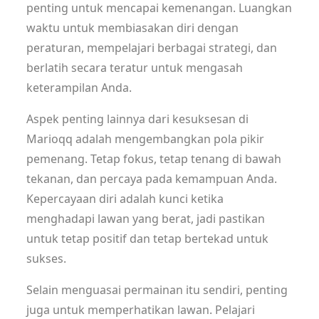
penting untuk mencapai kemenangan. Luangkan
waktu untuk membiasakan diri dengan
peraturan, mempelajari berbagai strategi, dan
berlatih secara teratur untuk mengasah
keterampilan Anda.
Aspek penting lainnya dari kesuksesan di
Marioqq adalah mengembangkan pola pikir
pemenang. Tetap fokus, tetap tenang di bawah
tekanan, dan percaya pada kemampuan Anda.
Kepercayaan diri adalah kunci ketika
menghadapi lawan yang berat, jadi pastikan
untuk tetap positif dan tetap bertekad untuk
sukses.
Selain menguasai permainan itu sendiri, penting
juga untuk memperhatikan lawan. Pelajari