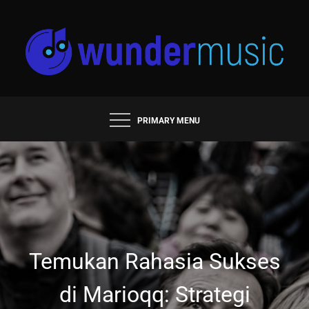
Skip
to
content
SITUS SLOT ONLINE
TERPERCAYA DENGAN
PRIMARY MENU
SLOT GACOR DAN
DEPOSIT E-WALLET
Temukan Rahasia Sukses
di Marioqq: Strategi