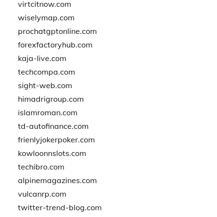
virtcitnow.com
wiselymap.com
prochatgptonline.com
forexfactoryhub.com
kaja-live.com
techcompa.com
sight-web.com
himadrigroup.com
islamroman.com
td-autofinance.com
frienlyjokerpoker.com
kowloonnslots.com
techibro.com
alpinemagazines.com
vulcanrp.com
twitter-trend-blog.com