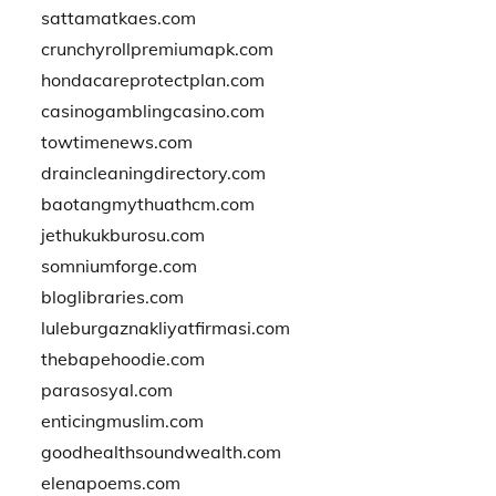
sattamatkaes.com
crunchyrollpremiumapk.com
hondacareprotectplan.com
casinogamblingcasino.com
towtimenews.com
draincleaningdirectory.com
baotangmythuathcm.com
jethukukburosu.com
somniumforge.com
bloglibraries.com
luleburgaznakliyatfirmasi.com
thebapehoodie.com
parasosyal.com
enticingmuslim.com
goodhealthsoundwealth.com
elenapoems.com