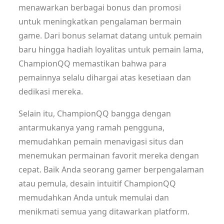
menawarkan berbagai bonus dan promosi
untuk meningkatkan pengalaman bermain
game. Dari bonus selamat datang untuk pemain
baru hingga hadiah loyalitas untuk pemain lama,
ChampionQQ memastikan bahwa para
pemainnya selalu dihargai atas kesetiaan dan
dedikasi mereka.
Selain itu, ChampionQQ bangga dengan
antarmukanya yang ramah pengguna,
memudahkan pemain menavigasi situs dan
menemukan permainan favorit mereka dengan
cepat. Baik Anda seorang gamer berpengalaman
atau pemula, desain intuitif ChampionQQ
memudahkan Anda untuk memulai dan
menikmati semua yang ditawarkan platform.