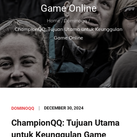
Game Online
Home
Dominoqq
ChampionQQ: Tujuan Utama untuk Keunggulan
Game Online
Posted
DECEMBER 30, 2024
DOMINOQQ
on
ChampionQQ: Tujuan Utama
untuk Keunggulan Game