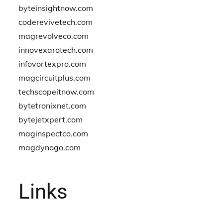
byteinsightnow.com
coderevivetech.com
magrevolveco.com
innovexarotech.com
infovortexpro.com
magcircuitplus.com
techscopeitnow.com
bytetronixnet.com
bytejetxpert.com
maginspectco.com
magdynogo.com
Links