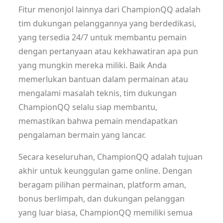
Fitur menonjol lainnya dari ChampionQQ adalah
tim dukungan pelanggannya yang berdedikasi,
yang tersedia 24/7 untuk membantu pemain
dengan pertanyaan atau kekhawatiran apa pun
yang mungkin mereka miliki. Baik Anda
memerlukan bantuan dalam permainan atau
mengalami masalah teknis, tim dukungan
ChampionQQ selalu siap membantu,
memastikan bahwa pemain mendapatkan
pengalaman bermain yang lancar.
Secara keseluruhan, ChampionQQ adalah tujuan
akhir untuk keunggulan game online. Dengan
beragam pilihan permainan, platform aman,
bonus berlimpah, dan dukungan pelanggan
yang luar biasa, ChampionQQ memiliki semua