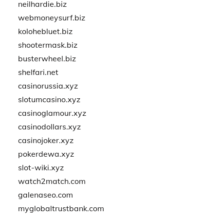
neilhardie.biz
webmoneysurf.biz
kolohebluet.biz
shootermask.biz
busterwheel.biz
shelfari.net
casinorussia.xyz
slotumcasino.xyz
casinoglamour.xyz
casinodollars.xyz
casinojoker.xyz
pokerdewa.xyz
slot-wiki.xyz
watch2match.com
galenaseo.com
myglobaltrustbank.com