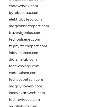
codewavex.com
byteboostco.com
elektrabyteco.com
magconnectxpert.com
truzestgenius.com
techpulsenet.com
zephyrtechxpert.com
infovortexco.com
digizinelab.com
techwavego.com
codepulsex.com
techscopetech.com
magdynoweb.com
innovexaroweb.com
techreviveco.com
maglinkaro.com