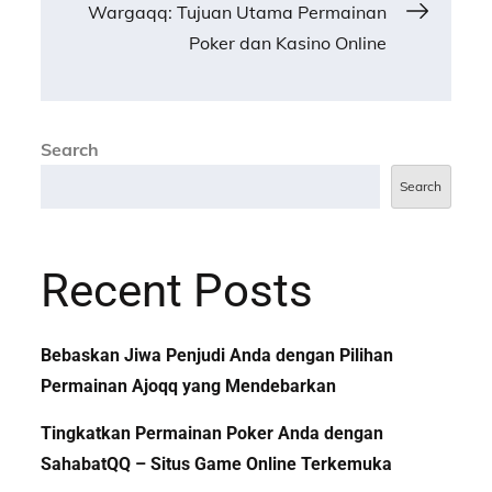
Wargaqq: Tujuan Utama Permainan
Poker dan Kasino Online
Search
Search
Recent Posts
Bebaskan Jiwa Penjudi Anda dengan Pilihan
Permainan Ajoqq yang Mendebarkan
Tingkatkan Permainan Poker Anda dengan
SahabatQQ – Situs Game Online Terkemuka