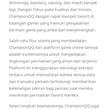
dominoqq, bandarq, sakong, dan masih banyak
lagi. Dengan fokus pada kualitas dan inovasi,
ChampionQQ dengan cepat menjadi favorit di
kalangan gamer yang mencari pengalaman
bermain game yang andal dan menyenangkan.
Salah satu fitur utama yang membedakan
ChampionQQ dari platform game online lainnya
adalah komitmennya untuk menyediakan
lingkungan permainan yang aman dan terjamin.
Platform ini menggunakan teknologi enkripsi
terbaru untuk memastikan bahwa semua data
dan transaksi pemain terlindungi, memberikan
ketenangan pikiran bagi pemain saat mereka
menikmati permainan favorit mereka.
Selain langkah keamanannya, ChampionQQ juga