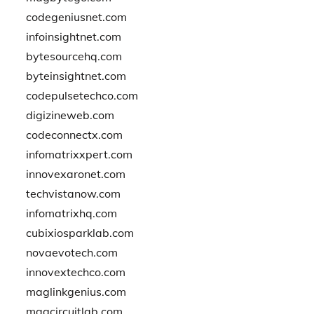
codegeniusnet.com
infoinsightnet.com
bytesourcehq.com
byteinsightnet.com
codepulsetechco.com
digizineweb.com
codeconnectx.com
infomatrixxpert.com
innovexaronet.com
techvistanow.com
infomatrixhq.com
cubixiosparklab.com
novaevotech.com
innovextechco.com
maglinkgenius.com
magcircuitlab.com