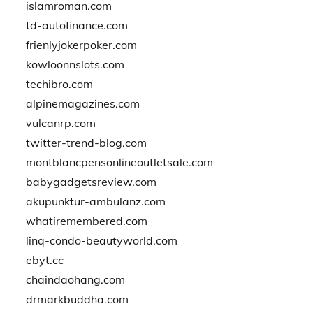
islamroman.com
td-autofinance.com
frienlyjokerpoker.com
kowloonnslots.com
techibro.com
alpinemagazines.com
vulcanrp.com
twitter-trend-blog.com
montblancpensonlineoutletsale.com
babygadgetsreview.com
akupunktur-ambulanz.com
whatiremembered.com
linq-condo-beautyworld.com
ebyt.cc
chaindaohang.com
drmarkbuddha.com