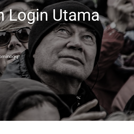
n Login Utama
Dominoqq