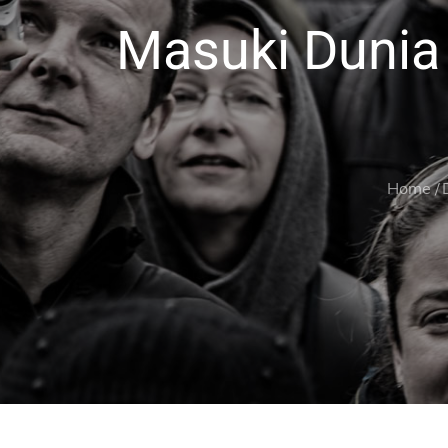
Masuki Dunia
Home