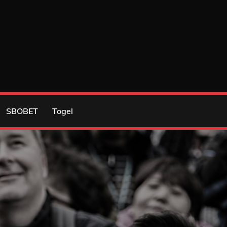
NE TERPERCAYA DENGA
T
SBOBET
Togel