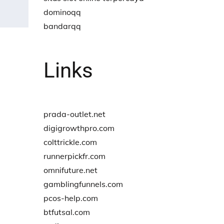
dominoqq
bandarqq
Links
prada-outlet.net
digigrowthpro.com
colttrickle.com
runnerpickfr.com
omnifuture.net
gamblingfunnels.com
pcos-help.com
btfutsal.com