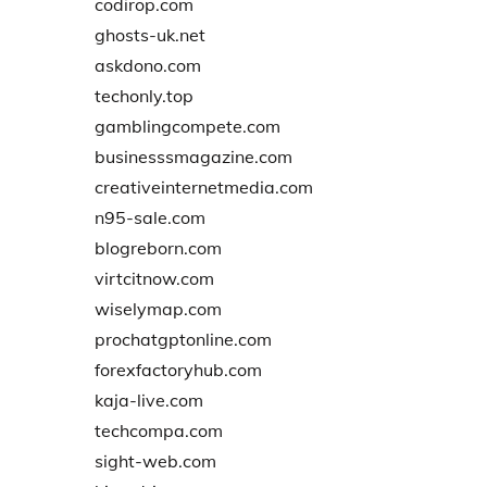
codirop.com
ghosts-uk.net
askdono.com
techonly.top
gamblingcompete.com
businesssmagazine.com
creativeinternetmedia.com
n95-sale.com
blogreborn.com
virtcitnow.com
wiselymap.com
prochatgptonline.com
forexfactoryhub.com
kaja-live.com
techcompa.com
sight-web.com