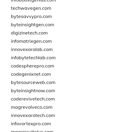
techwavegen.com
bytesavvypro.com
byteinsightgen.com
digizinetech.com
infomatrixgen.com
innovexarolab.com
infobytetechlab.com
codespherepro.com
codegenixnet.com
bytesourceweb.com
byteinsightnow.com
coderevivetech.com
magrevolveco.com
innovexarotech.com
infovortexpro.com
magcircuitplus.com