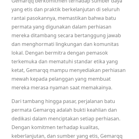
Gemarqq berkomitmen terhadap sumber daya
yang etis dan praktik berkelanjutan di seluruh
rantai pasokannya, memastikan bahwa batu
permata yang digunakan dalam perhiasan
mereka ditambang secara bertanggung jawab
dan menghormati lingkungan dan komunitas
lokal. Dengan bermitra dengan pemasok
terkemuka dan mematuhi standar etika yang
ketat, Gemarqq mampu menyediakan perhiasan
mewah kepada pelanggan yang membuat
mereka merasa nyaman saat memakainya.
Dari tambang hingga pasar, perjalanan batu
permata Gemarqq adalah bukti keahlian dan
dedikasi dalam menciptakan setiap perhiasan.
Dengan komitmen terhadap kualitas,
keberlanjutan, dan sumber yang etis, Gemarqq