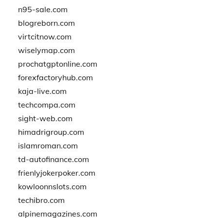
n95-sale.com
blogreborn.com
virtcitnow.com
wiselymap.com
prochatgptonline.com
forexfactoryhub.com
kaja-live.com
techcompa.com
sight-web.com
himadrigroup.com
islamroman.com
td-autofinance.com
frienlyjokerpoker.com
kowloonnslots.com
techibro.com
alpinemagazines.com