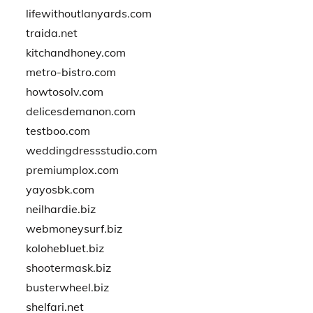
lifewithoutlanyards.com
traida.net
kitchandhoney.com
metro-bistro.com
howtosolv.com
delicesdemanon.com
testboo.com
weddingdressstudio.com
premiumplox.com
yayosbk.com
neilhardie.biz
webmoneysurf.biz
kolohebluet.biz
shootermask.biz
busterwheel.biz
shelfari.net