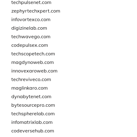
techpulsenet.com
zephyrtechxpert.com
infovortexco.com
digizinelab.com
techwavego.com
codepulsex.com
techscopetech.com
magdynoweb.com
innovexaroweb.com
techreviveco.com
maglinkaro.com
dynabytenet.com
bytesourcepro.com
techspherelab.com
infomatrixlab.com
codeversehub.com