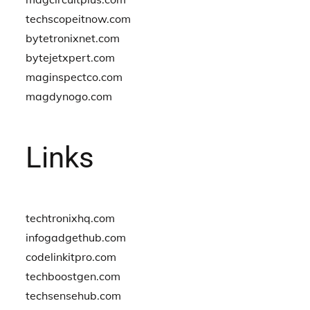
techscopeitnow.com
bytetronixnet.com
bytejetxpert.com
maginspectco.com
magdynogo.com
Links
techtronixhq.com
infogadgethub.com
codelinkitpro.com
techboostgen.com
techsensehub.com