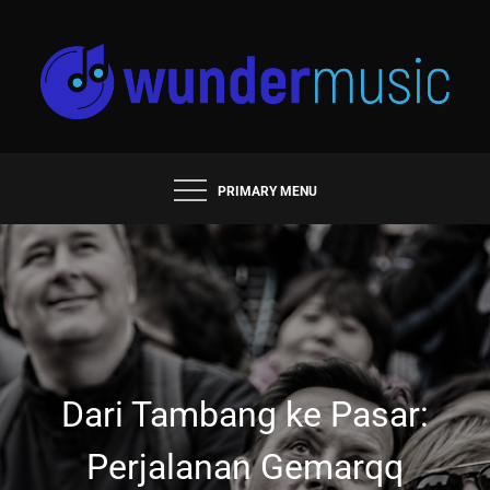
Skip
to
content
SITUS SLOT ONLINE
TERPERCAYA DENGAN
PRIMARY MENU
SLOT GACOR DAN
DEPOSIT E-WALLET
Dari Tambang ke Pasar:
Perjalanan Gemarqq