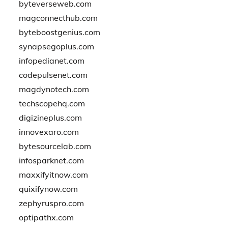
byteverseweb.com
magconnecthub.com
byteboostgenius.com
synapsegoplus.com
infopedianet.com
codepulsenet.com
magdynotech.com
techscopehq.com
digizineplus.com
innovexaro.com
bytesourcelab.com
infosparknet.com
maxxifyitnow.com
quixifynow.com
zephyruspro.com
optipathx.com