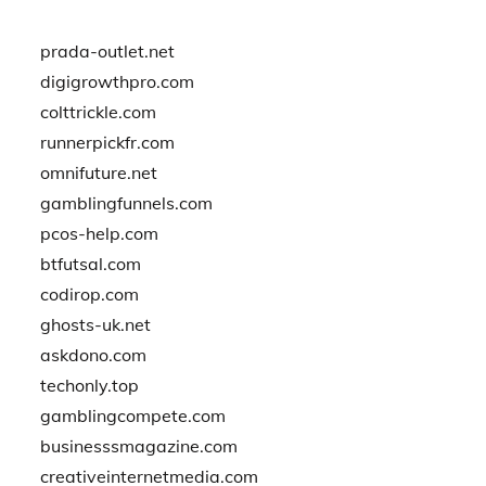
prada-outlet.net
digigrowthpro.com
colttrickle.com
runnerpickfr.com
omnifuture.net
gamblingfunnels.com
pcos-help.com
btfutsal.com
codirop.com
ghosts-uk.net
askdono.com
techonly.top
gamblingcompete.com
businesssmagazine.com
creativeinternetmedia.com