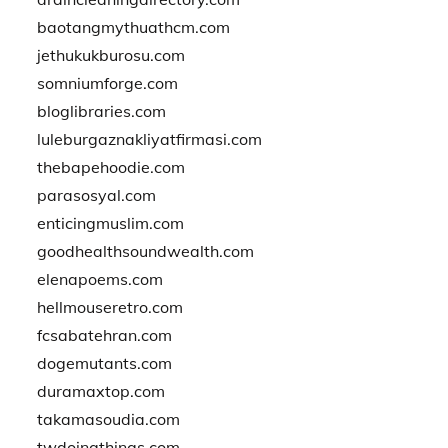
baotangmythuathcm.com
jethukukburosu.com
somniumforge.com
bloglibraries.com
luleburgaznakliyatfirmasi.com
thebapehoodie.com
parasosyal.com
enticingmuslim.com
goodhealthsoundwealth.com
elenapoems.com
hellmouseretro.com
fcsabatehran.com
dogemutants.com
duramaxtop.com
takamasoudia.com
twdoingthings.com