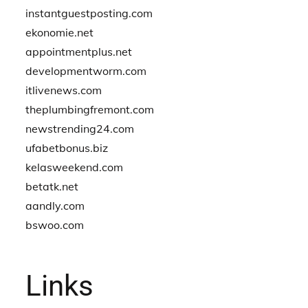
instantguestposting.com
ekonomie.net
appointmentplus.net
developmentworm.com
itlivenews.com
theplumbingfremont.com
newstrending24.com
ufabetbonus.biz
kelasweekend.com
betatk.net
aandly.com
bswoo.com
Links