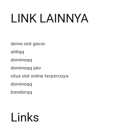
LINK LAINNYA
demo slot gacor
ahliqq
dominoqq
dominoqq pkv
situs slot online terpercaya
dominoqq
bandarqq
Links