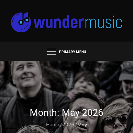
Skip
to
content
SITUS SLOT ONLINE
TERPERCAYA DENGAN
PRIMARY MENU
SLOT GACOR DAN
DEPOSIT E-WALLET
Month:
May 2026
Home
2026
May