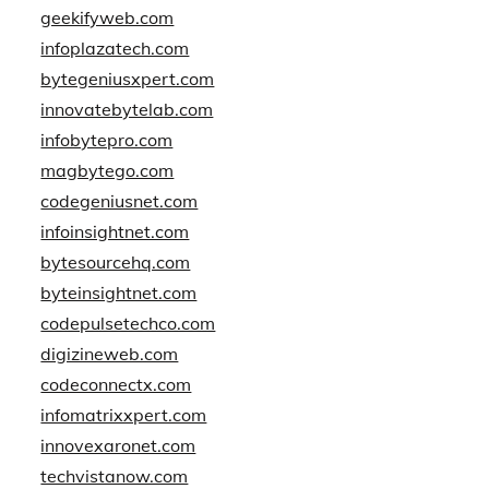
geekifyweb.com
infoplazatech.com
bytegeniusxpert.com
innovatebytelab.com
infobytepro.com
magbytego.com
codegeniusnet.com
infoinsightnet.com
bytesourcehq.com
byteinsightnet.com
codepulsetechco.com
digizineweb.com
codeconnectx.com
infomatrixxpert.com
innovexaronet.com
techvistanow.com