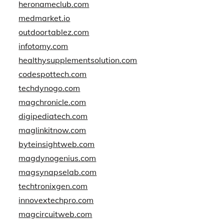
heronameclub.com
medmarket.io
outdoortablez.com
infotomy.com
healthysupplementsolution.com
codespottech.com
techdynogo.com
magchronicle.com
digipediatech.com
maglinkitnow.com
byteinsightweb.com
magdynogenius.com
magsynapselab.com
techtronixgen.com
innovextechpro.com
magcircuitweb.com