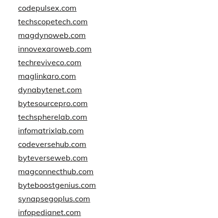
codepulsex.com
techscopetech.com
magdynoweb.com
innovexaroweb.com
techreviveco.com
maglinkaro.com
dynabytenet.com
bytesourcepro.com
techspherelab.com
infomatrixlab.com
codeversehub.com
byteverseweb.com
magconnecthub.com
byteboostgenius.com
synapsegoplus.com
infopedianet.com