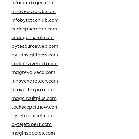
infomatrixgen.com
innovexarolab.com
infobytetechlab.com
codespherepro.com
codegenixnet.com
bytesourceweb.com
byteinsightnow.com
coderevivetech.com
magrevolveco.com
innovexarotech.com
infovortexpro.com
magcircuitplus.com
techscopeitnow.com
bytetronixnet.com
bytejetxpert.com
maginspectco.com