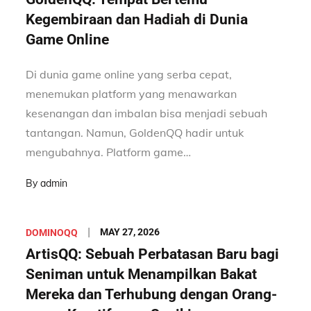
Kegembiraan dan Hadiah di Dunia
Game Online
Di dunia game online yang serba cepat,
menemukan platform yang menawarkan
kesenangan dan imbalan bisa menjadi sebuah
tantangan. Namun, GoldenQQ hadir untuk
mengubahnya. Platform game…
By
admin
Posted
MAY 27, 2026
DOMINOQQ
on
ArtisQQ: Sebuah Perbatasan Baru bagi
Seniman untuk Menampilkan Bakat
Mereka dan Terhubung dengan Orang-