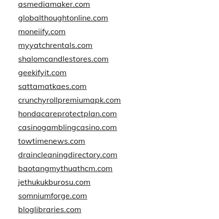
asmediamaker.com
globalthoughtonline.com
moneiify.com
myyatchrentals.com
shalomcandlestores.com
geekifyit.com
sattamatkaes.com
crunchyrollpremiumapk.com
hondacareprotectplan.com
casinogamblingcasino.com
towtimenews.com
draincleaningdirectory.com
baotangmythuathcm.com
jethukukburosu.com
somniumforge.com
bloglibraries.com