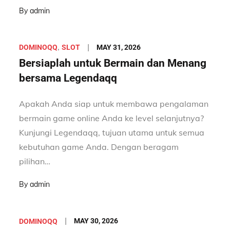
By
admin
Posted
MAY 31, 2026
DOMINOQQ
SLOT
on
Bersiaplah untuk Bermain dan Menang
bersama Legendaqq
Apakah Anda siap untuk membawa pengalaman
bermain game online Anda ke level selanjutnya?
Kunjungi Legendaqq, tujuan utama untuk semua
kebutuhan game Anda. Dengan beragam
pilihan…
By
admin
Posted
MAY 30, 2026
DOMINOQQ