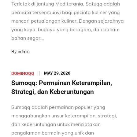
Terletak di jantung Mediterania, Satuqq adalah
permata tersembunyi bagi pecinta kuliner yang
mencari petualangan kuliner. Dengan sejarahnya
yang kaya, budaya yang beragam, dan bahan-
bahan segar…
By
admin
Posted
MAY 29, 2026
DOMINOQQ
on
Sumoqq: Permainan Keterampilan,
Strategi, dan Keberuntungan
Sumoqq adalah permainan populer yang
menggabungkan unsur keterampilan, strategi,
dan keberuntungan untuk menciptakan
pengalaman bermain yang unik dan