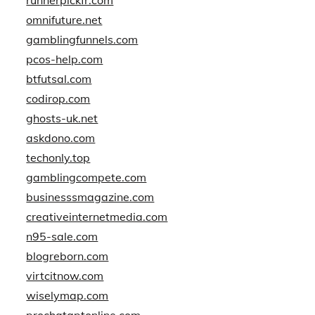
runnerpickfr.com
omnifuture.net
gamblingfunnels.com
pcos-help.com
btfutsal.com
codirop.com
ghosts-uk.net
askdono.com
techonly.top
gamblingcompete.com
businesssmagazine.com
creativeinternetmedia.com
n95-sale.com
blogreborn.com
virtcitnow.com
wiselymap.com