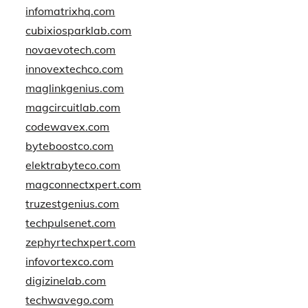
infomatrixhq.com
cubixiosparklab.com
novaevotech.com
innovextechco.com
maglinkgenius.com
magcircuitlab.com
codewavex.com
byteboostco.com
elektrabyteco.com
magconnectxpert.com
truzestgenius.com
techpulsenet.com
zephyrtechxpert.com
infovortexco.com
digizinelab.com
techwavego.com