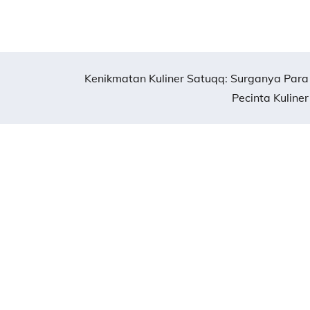
Kenikmatan Kuliner Satuqq: Surganya Para
Pecinta Kuliner