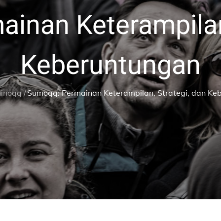
inan Keterampilan,
Keberuntungan
inoqq
Sumoqq: Permainan Keterampilan, Strategi, dan Ke