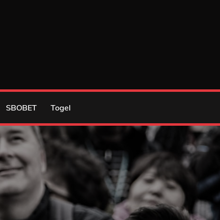
NE TERPERCAYA DENGA
T
SBOBET
Togel