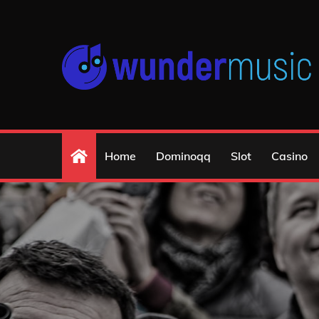
Skip
to
content
SITUS SLOT ONLI
DEPOSIT E-WALLE
Home
Dominoqq
Slot
Casino