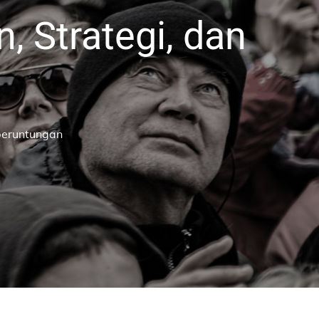
 Strategi, dan
beruntungan