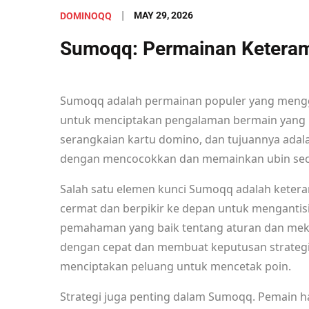
Posted
MAY 29, 2026
DOMINOQQ
on
Sumoqq: Permainan Keteramp
Sumoqq adalah permainan populer yang mengg
untuk menciptakan pengalaman bermain yang 
serangkaian kartu domino, dan tujuannya adal
dengan mencocokkan dan memainkan ubin seca
Salah satu elemen kunci Sumoqq adalah kete
cermat dan berpikir ke depan untuk mengantis
pemahaman yang baik tentang aturan dan mek
dengan cepat dan membuat keputusan strateg
menciptakan peluang untuk mencetak poin.
Strategi juga penting dalam Sumoqq. Pemain 