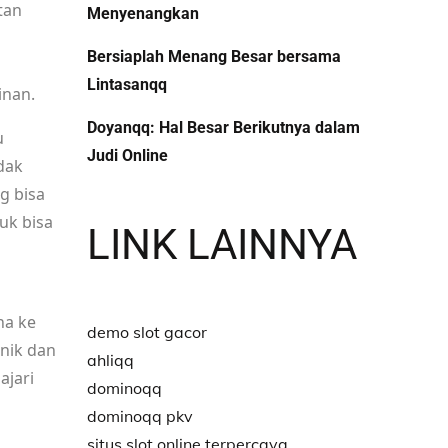
tan
Menyenangkan
Bersiaplah Menang Besar bersama
Lintasanqq
inan.
Doyanqq: Hal Besar Berikutnya dalam
u
Judi Online
dak
g bisa
uk bisa
LINK LAINNYA
na ke
demo slot gacor
nik dan
ahliqq
ajari
dominoqq
dominoqq pkv
situs slot online terpercaya