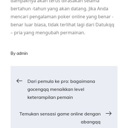
dampaknya akan terus dirasakan selama
bertahun -tahun yang akan datang. Jika Anda
mencari pengalaman poker online yang benar -
benar luar biasa, tidak terlihat lagi dari Datukqq
– pria yang mengubah permainan.
By
admin
Post
Dari pemula ke pro: bagaimana
gocengqq menaikkan level
navigation
keterampilan pemain
Temukan sensasi game online dengan
abangqq