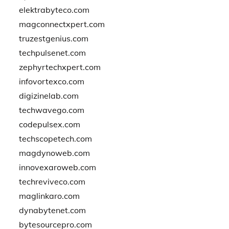
elektrabyteco.com
magconnectxpert.com
truzestgenius.com
techpulsenet.com
zephyrtechxpert.com
infovortexco.com
digizinelab.com
techwavego.com
codepulsex.com
techscopetech.com
magdynoweb.com
innovexaroweb.com
techreviveco.com
maglinkaro.com
dynabytenet.com
bytesourcepro.com