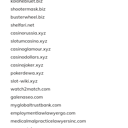
kolohebluet.biz
shootermask.biz
busterwheel.biz
shelfari.net
casinorussia.xyz
slotumcasino.xyz
casinoglamour.xyz
casinodollars.xyz
casinojoker.xyz
pokerdewa.xyz
slot-wiki.xyz
watch2match.com
galenaseo.com
myglobaltrustbank.com
employmentlawlawyergo.com
medicalmalpracticelawyersinc.com