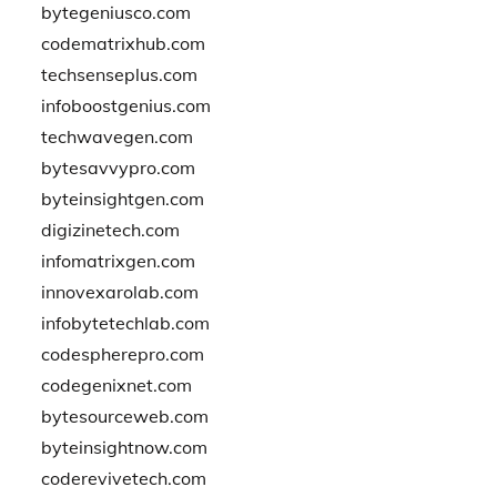
bytegeniusco.com
codematrixhub.com
techsenseplus.com
infoboostgenius.com
techwavegen.com
bytesavvypro.com
byteinsightgen.com
digizinetech.com
infomatrixgen.com
innovexarolab.com
infobytetechlab.com
codespherepro.com
codegenixnet.com
bytesourceweb.com
byteinsightnow.com
coderevivetech.com