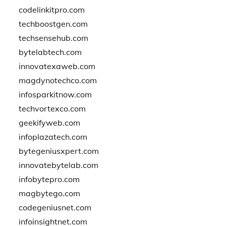
codelinkitpro.com
techboostgen.com
techsensehub.com
bytelabtech.com
innovatexaweb.com
magdynotechco.com
infosparkitnow.com
techvortexco.com
geekifyweb.com
infoplazatech.com
bytegeniusxpert.com
innovatebytelab.com
infobytepro.com
magbytego.com
codegeniusnet.com
infoinsightnet.com