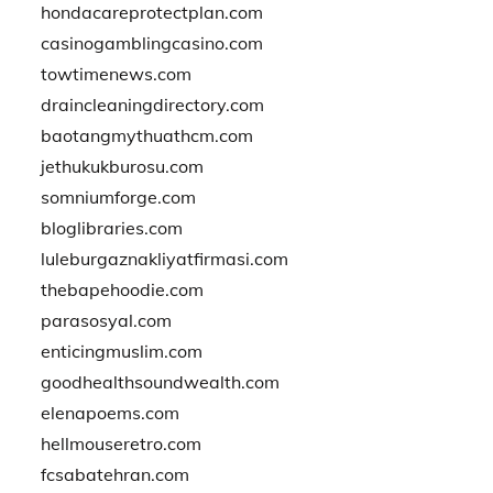
hondacareprotectplan.com
casinogamblingcasino.com
towtimenews.com
draincleaningdirectory.com
baotangmythuathcm.com
jethukukburosu.com
somniumforge.com
bloglibraries.com
luleburgaznakliyatfirmasi.com
thebapehoodie.com
parasosyal.com
enticingmuslim.com
goodhealthsoundwealth.com
elenapoems.com
hellmouseretro.com
fcsabatehran.com