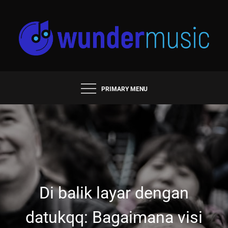
Skip
to
content
SITUS SLOT ONLINE
TERPERCAYA DENGAN
PRIMARY MENU
SLOT GACOR DAN
DEPOSIT E-WALLET
Di balik layar dengan
datukqq: Bagaimana visi