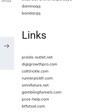
t Anda
dominoqq
bandarqq
Links
prada-outlet.net
digigrowthpro.com
colttrickle.com
runnerpickfr.com
omnifuture.net
gamblingfunnels.com
pcos-help.com
btfutsal.com