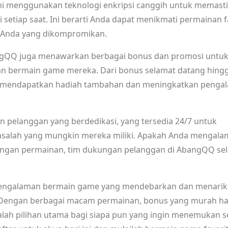
ini menggunakan teknologi enkripsi canggih untuk memast
etiap saat. Ini berarti Anda dapat menikmati permainan f
i Anda yang dikompromikan.
ngQQ juga menawarkan berbagai bonus dan promosi untu
bermain game mereka. Dari bonus selamat datang hing
k mendapatkan hadiah tambahan dan meningkatkan penga
n pelanggan yang berdedikasi, yang tersedia 24/7 untuk
alah yang mungkin mereka miliki. Apakah Anda mengala
ngan permainan, tim dukungan pelanggan di AbangQQ sela
ngalaman bermain game yang mendebarkan dan menarik
. Dengan berbagai macam permainan, bonus yang murah hat
h pilihan utama bagi siapa pun yang ingin menemukan s