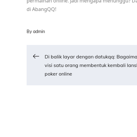
permainan online. Jadi mengapa menunggu? Daf
di AbangQQ!
By
admin
Post
Di balik layar dengan datukqq: Bagaim
visi satu orang membentuk kembali lan
poker online
navigation