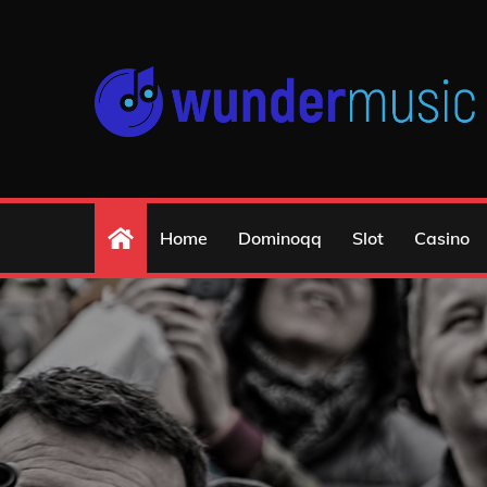
Skip
to
content
SITUS SLOT ONLI
DEPOSIT E-WALLE
Home
Dominoqq
Slot
Casino