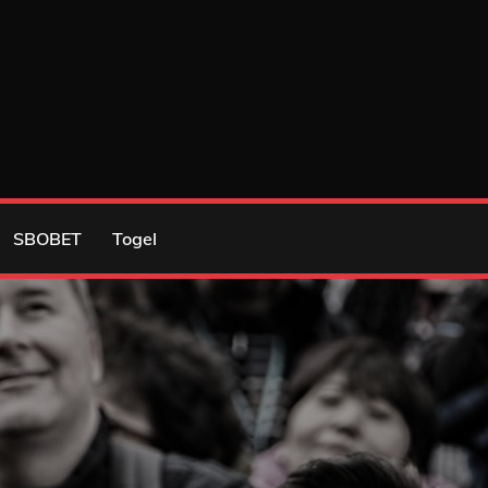
NE TERPERCAYA DENGA
T
SBOBET
Togel