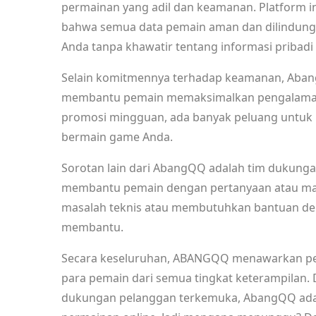
permainan yang adil dan keamanan. Platform 
bahwa semua data pemain aman dan dilindungi s
Anda tanpa khawatir tentang informasi pribad
Selain komitmennya terhadap keamanan, Aba
membantu pemain memaksimalkan pengalaman 
promosi mingguan, ada banyak peluang untu
bermain game Anda.
Sorotan lain dari AbangQQ adalah tim dukunga
membantu pemain dengan pertanyaan atau mas
masalah teknis atau membutuhkan bantuan de
membantu.
Secara keseluruhan, ABANGQQ menawarkan pe
para pemain dari semua tingkat keterampilan
dukungan pelanggan terkemuka, AbangQQ adala