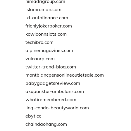
himadrigroup.com
islamroman.com
td-autofinance.com
frienlyjokerpoker.com
kowloonnslots.com
techibro.com
alpinemagazines.com
vulcanrp.com
twitter-trend-blog.com
montblancpensonlineoutletsale.com
babygadgetsreview.com
akupunktur-ambulanz.com
whatiremembered.com
linq-condo-beautyworld.com
ebyt.cc
chaindaohang.com